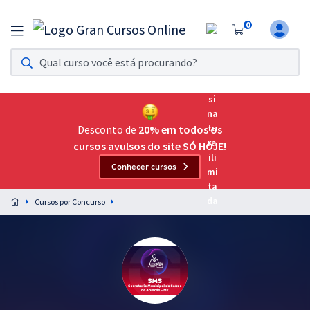
0
Assinatura Ilimitada 11
Acesso a todos os cursos. Teste grátis por 7 dias!
Assinatura OAB Até Passar
Acesso ilimitado a toda preparação para o Exame da
Desconto de
20% em todos os
Ordem, até você passar!
cursos avulsos do site SÓ HOJE!
Conhecer cursos
Residências Multiprofissionais
Preparação completa e intensiva para as principais
Cursos por Concurso
residências em saúde do Brasil
Concursos
Assinatura Ilimitada
Cursos 20% OFF