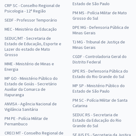
Estado de São Paulo
CRP SC - Conselho Regional de
Psicologia - 12ª Região
PM MS - Polícia Militar de Mato
Grosso do Sul
SEDF - Professor Temporário
DPE MG - Defensoria Pública de
MEC - Ministério da Educação
Minas Gerais
SEDUC/MT - Secretaria de
TJ MG - Tribunal de Justiça de
Estado de Educação, Esporte e
Minas Gerais
Lazer do estado de Mato
Grosso
CGDF - Controladoria Geral do
Distrito Federal
MME - Ministério de Minas e
Energia
DPE RS - Defensoria Pública do
Estado do Rio Grande do Sul
MP GO - Ministério Público do
Estado de Goiás - Secretário
MP SP - Ministério Público do
Auxiliar da Comarca de
Estado de São Paulo
Itapuranga
PM SC - Polícia Militar de Santa
ANVISA - Agência Nacional de
Catarina
Vigilância Sanitária
SEDUC RS - Secretaria de
PM PE - Polícia Militar de
Estado da Educação do Rio
Pernambuco
Grande do Sul
CRECI MT - Conselho Regional de
SEJUS ES - Secretaria da Justiça