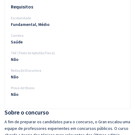
Requisitos
Escolaridade
Fundamental, Médio
Carreira
Saúde
TAF (Teste de Aptidão Física)
Não
Redação Discursiva
Não
Prova de títulos
Não
Sobre o concurso
A fim de preparar os candidatos para o concurso, o Gran escalou uma
equipe de professores experientes em concursos públicos. O curso