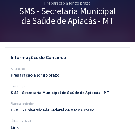
Preparação a longo prazo
Pós
SMS - Secretaria Municipal
Graduação
de Saúde de Apiacás - MT
OAB
Mentorias
Informações do Concurso
Questões grátis
Situação
Conteúdo gratuito
Preparação a longo prazo
Instituição
Blog
SMS - Secretaria Municipal de Saúde de Apiacás - MT
Aprovados
Banca anterior
UFMT - Universidade Federal de Mato Grosso
Atendimento
Último edital
Link