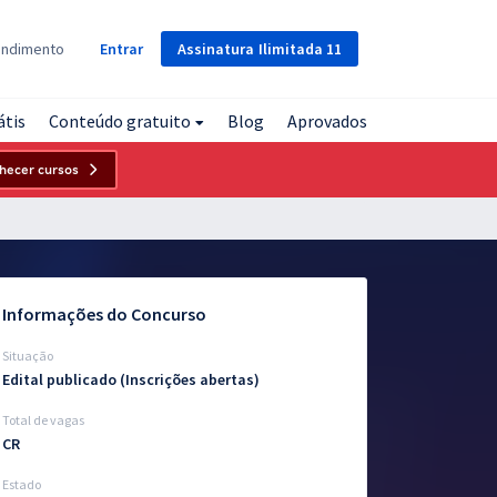
Assinatura
Ilimitada
11
endimento
Entrar
átis
Conteúdo gratuito
Blog
Aprovados
hecer cursos
Informações do Concurso
Situação
Edital publicado (Inscrições abertas)
Total de vagas
CR
Estado