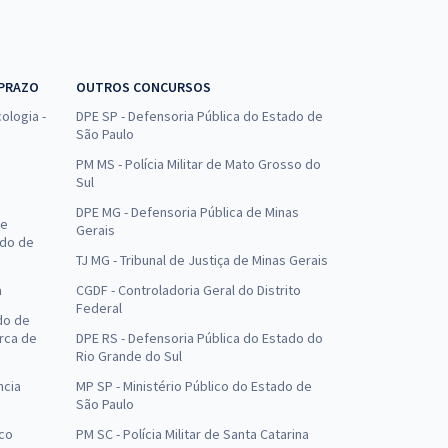
 PRAZO
OUTROS CONCURSOS
ologia -
DPE SP - Defensoria Pública do Estado de
São Paulo
PM MS - Polícia Militar de Mato Grosso do
Sul
DPE MG - Defensoria Pública de Minas
de
Gerais
ado de
TJ MG - Tribunal de Justiça de Minas Gerais
a
CGDF - Controladoria Geral do Distrito
Federal
do de
arca de
DPE RS - Defensoria Pública do Estado do
Rio Grande do Sul
ncia
MP SP - Ministério Público do Estado de
São Paulo
uco
PM SC - Polícia Militar de Santa Catarina