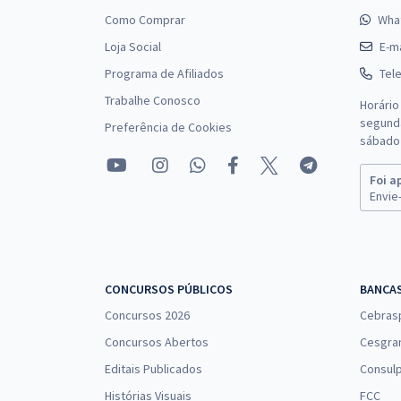
Como Comprar
Wha
Loja Social
E-ma
Programa de Afiliados
Tel
Trabalhe Conosco
Horário
segunda
Preferência de Cookies
sábado 
Foi a
Envie-
CONCURSOS PÚBLICOS
BANCA
Concursos 2026
Cebras
Concursos Abertos
Cesgra
Editais Publicados
Consulp
Histórias Visuais
FCC