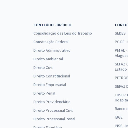
CONTEÚDO JURÍDICO
CONCU
Consolidação das Leis do Trabalho
SEDES
Constituição Federal
PC DF -
Direito Administrativo
PM AL - 
Alagoa
Direito Ambiental
SEFAZ C
Direito Civil
Estado
Direito Constitucional
PETRO
Direito Empresarial
SEFAZ 
Direito Penal
EBSERH 
Hospita
Direito Previdenciário
Banco d
Direito Processual Civil
IBGE
Direito Processual Penal
INSS - 
Direito Tributário