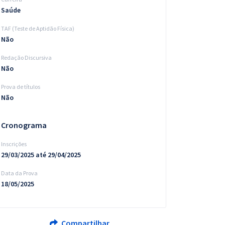
Saúde
TAF (Teste de Aptidão Física)
Não
Redação Discursiva
Não
Prova de títulos
Não
Cronograma
Inscrições
29/03/2025 até 29/04/2025
Data da Prova
18/05/2025
Compartilhar