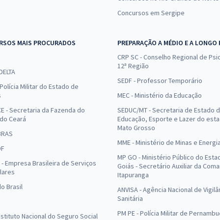
Concursos em Sergipe
RSOS MAIS PROCURADOS
PREPARAÇÃO A MÉDIO E A LONGO
CRP SC - Conselho Regional de Psic
12ª Região
 DELTA
SEDF - Professor Temporário
Polícia Militar do Estado de
s
MEC - Ministério da Educação
E - Secretaria da Fazenda do
SEDUC/MT - Secretaria de Estado 
 do Ceará
Educação, Esporte e Lazer do est
Mato Grosso
BRAS
MME - Ministério de Minas e Energi
DF
MP GO - Ministério Público do Esta
- Empresa Brasileira de Serviços
Goiás - Secretário Auxiliar da Com
lares
Itapuranga
o Brasil
ANVISA - Agência Nacional de Vigilâ
Sanitária
PM PE - Polícia Militar de Pernamb
Instituto Nacional do Seguro Social