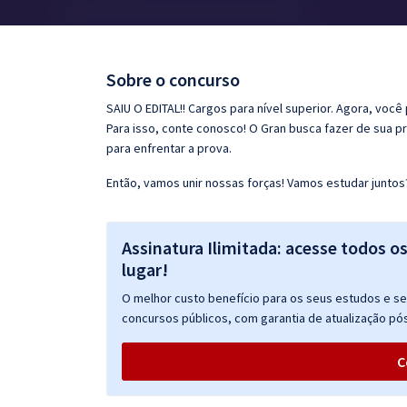
Pós
Graduação
Sobre o concurso
OAB
SAIU O EDITAL!! Cargos para nível superior. Agora, você
Para isso, conte conosco! O Gran busca fazer de sua p
Mentorias
para enfrentar a prova.
Então, vamos unir nossas forças! Vamos estudar juntos
Questões grátis
Conteúdo gratuito
Assinatura Ilimitada: acesse todos o
Blog
lugar!
Aprovados
O melhor custo benefício para os seus estudos e seu
concursos públicos, com garantia de atualização pós
Atendimento
C