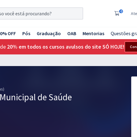
0
At
20% OFF
Pós
Graduação
OAB
Mentorias
Questões gr
 de
20% em todos os cursos avulsos do site SÓ HOJE!
Con
as)
 Municipal de Saúde