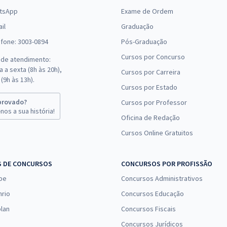
tsApp
Exame de Ordem
il
Graduação
efone: 3003-0894
Pós-Graduação
Cursos por Concurso
 de atendimento:
 a sexta (8h às 20h),
Cursos por Carreira
(9h às 13h).
Cursos por Estado
provado?
Cursos por Professor
nos a sua história!
Oficina de Redação
Cursos Online Gratuitos
S DE CONCURSOS
CONCURSOS POR PROFISSÃO
pe
Concursos Administrativos
nrio
Concursos Educação
lan
Concursos Fiscais
Concursos Jurídicos