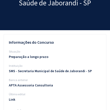
Saúde de Jaborandi - SP
Pós
Graduação
OAB
Mentorias
Informações do Concurso
Questões grátis
Situação
Preparação a longo prazo
Conteúdo gratuito
Instituição
Blog
SMS - Secretaria Municipal de Saúde de Jaborandi - SP
Aprovados
Banca anterior
APTA Assessoria Consultoria
Atendimento
Último edital
Link