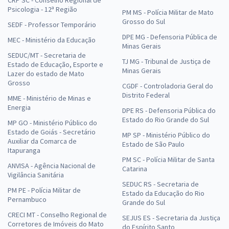
CRP SC - Conselho Regional de
Psicologia - 12ª Região
PM MS - Polícia Militar de Mato
Grosso do Sul
SEDF - Professor Temporário
DPE MG - Defensoria Pública de
MEC - Ministério da Educação
Minas Gerais
SEDUC/MT - Secretaria de
TJ MG - Tribunal de Justiça de
Estado de Educação, Esporte e
Minas Gerais
Lazer do estado de Mato
Grosso
CGDF - Controladoria Geral do
Distrito Federal
MME - Ministério de Minas e
Energia
DPE RS - Defensoria Pública do
Estado do Rio Grande do Sul
MP GO - Ministério Público do
Estado de Goiás - Secretário
MP SP - Ministério Público do
Auxiliar da Comarca de
Estado de São Paulo
Itapuranga
PM SC - Polícia Militar de Santa
ANVISA - Agência Nacional de
Catarina
Vigilância Sanitária
SEDUC RS - Secretaria de
PM PE - Polícia Militar de
Estado da Educação do Rio
Pernambuco
Grande do Sul
CRECI MT - Conselho Regional de
SEJUS ES - Secretaria da Justiça
Corretores de Imóveis do Mato
do Espírito Santo