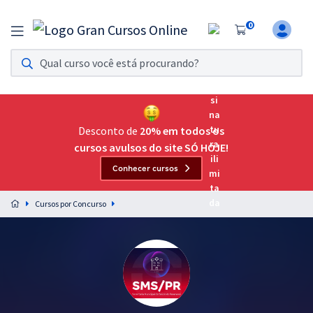
0
Assinatura Ilimitada 11
Acesso a todos os cursos. Teste grátis por 7 dias!
Assinatura OAB Até Passar
Acesso ilimitado a toda preparação para o Exame da
Desconto de
20% em todos os
Ordem, até você passar!
cursos avulsos do site SÓ HOJE!
Conhecer cursos
Residências Multiprofissionais
Preparação completa e intensiva para as principais
Cursos por Concurso
residências em saúde do Brasil
Concursos
Assinatura Ilimitada
Cursos 20% OFF