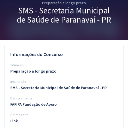
Preparação a longo prazo
Pós
SMS - Secretaria Municipal
Graduação
de Saúde de Paranavaí - PR
OAB
Mentorias
Informações do Concurso
Questões grátis
Situação
Conteúdo gratuito
Preparação a longo prazo
Instituição
Blog
SMS - Secretaria Municipal de Saúde de Paranavaí - PR
Aprovados
Banca anterior
FAFIPA Fundação de Apoio
Atendimento
Último edital
Link