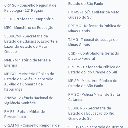
Estado de São Paulo
CRP SC - Conselho Regional de
Psicologia - 12ª Região
PM MS - Polícia Militar de Mato
Grosso do Sul
SEDF - Professor Temporário
DPE MG - Defensoria Pública de
MEC - Ministério da Educação
Minas Gerais
SEDUC/MT - Secretaria de
TJ MG - Tribunal de Justiça de
Estado de Educação, Esporte e
Minas Gerais
Lazer do estado de Mato
Grosso
CGDF - Controladoria Geral do
Distrito Federal
MME - Ministério de Minas e
Energia
DPE RS - Defensoria Pública do
Estado do Rio Grande do Sul
MP GO - Ministério Público do
Estado de Goiás - Secretário
MP SP - Ministério Público do
Auxiliar da Comarca de
Estado de São Paulo
Itapuranga
PM SC - Polícia Militar de Santa
ANVISA - Agência Nacional de
Catarina
Vigilância Sanitária
SEDUC RS - Secretaria de
PM PE - Polícia Militar de
Estado da Educação do Rio
Pernambuco
Grande do Sul
CRECI MT - Conselho Regional de
SEJUS ES - Secretaria da Justiça