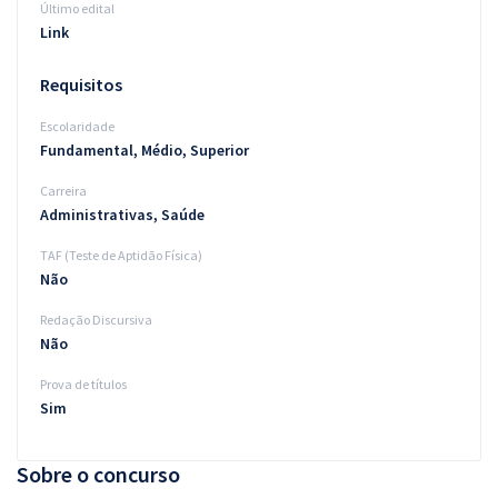
Último edital
Link
Requisitos
Escolaridade
Fundamental, Médio, Superior
Carreira
Administrativas, Saúde
TAF (Teste de Aptidão Física)
Não
Redação Discursiva
Não
Prova de títulos
Sim
Sobre o concurso