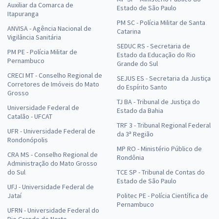
Auxiliar da Comarca de
Estado de São Paulo
Itapuranga
PM SC - Polícia Militar de Santa
ANVISA - Agência Nacional de
Catarina
Vigilância Sanitária
SEDUC RS - Secretaria de
PM PE - Polícia Militar de
Estado da Educação do Rio
Pernambuco
Grande do Sul
CRECI MT - Conselho Regional de
SEJUS ES - Secretaria da Justiça
Corretores de Imóveis do Mato
do Espírito Santo
Grosso
TJ BA - Tribunal de Justiça do
Universidade Federal de
Estado da Bahia
Catalão - UFCAT
TRF 3 - Tribunal Regional Federal
UFR - Universidade Federal de
da 3ª Região
Rondonópolis
MP RO - Ministério Público de
CRA MS - Conselho Regional de
Rondônia
Administração do Mato Grosso
do Sul
TCE SP - Tribunal de Contas do
Estado de São Paulo
UFJ - Universidade Federal de
Jataí
Politec PE - Polícia Científica de
Pernambuco
UFRN - Universidade Federal do