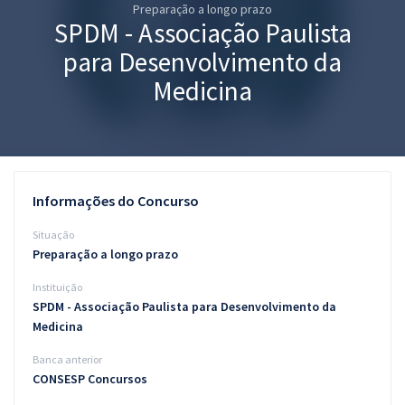
Preparação a longo prazo
Pós
SPDM - Associação Paulista
Graduação
para Desenvolvimento da
Medicina
OAB
Mentorias
Questões grátis
Informações do Concurso
Conteúdo gratuito
Situação
Preparação a longo prazo
Blog
Instituição
Aprovados
SPDM - Associação Paulista para Desenvolvimento da
Medicina
Atendimento
Banca anterior
CONSESP Concursos