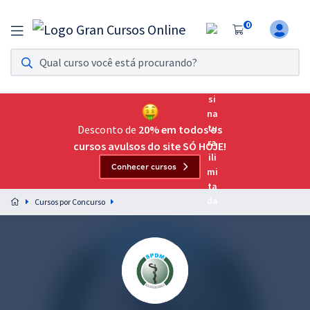
0
Assinatura Ilimitada 11
Acesso a todos os cursos. Teste grátis por 7 dias!
Assinatura OAB Até Passar
Acesso ilimitado a toda preparação para o Exame da
Desconto de
20% em todos os
Ordem, até você passar!
cursos avulsos do site SÓ HOJE!
Conhecer cursos
Residências Multiprofissionais
Preparação completa e intensiva para as principais
Cursos por Concurso
residências em saúde do Brasil
Concursos
Assinatura Ilimitada
Cursos 20% OFF