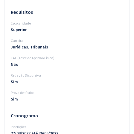
Requisitos
Escolaridade
Superior
Carreira
Jurídicas, Tribunais
TAF (Teste de Aptidão Física)
Não
Redação Discursiva
Sim
Prova de títulos
Sim
Cronograma
Inscrições
27/04/2022 até 26/05/2022