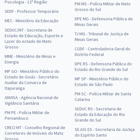
Psicologia - 12ª Região
PM MS - Polícia Militar de Mato
Grosso do Sul
SEDF - Professor Temporário
DPE MG - Defensoria Pública de
MEC - Ministério da Educação
Minas Gerais
SEDUC/MT - Secretaria de
TJ MG - Tribunal de Justiça de
Estado de Educação, Esporte e
Minas Gerais
Lazer do estado de Mato
Grosso
CGDF - Controladoria Geral do
Distrito Federal
MME - Ministério de Minas e
Energia
DPE RS - Defensoria Pública do
Estado do Rio Grande do Sul
MP GO - Ministério Público do
Estado de Goiás - Secretário
MP SP - Ministério Público do
Auxiliar da Comarca de
Estado de São Paulo
Itapuranga
PM SC - Polícia Militar de Santa
ANVISA - Agência Nacional de
Catarina
Vigilância Sanitária
SEDUC RS - Secretaria de
PM PE - Polícia Militar de
Estado da Educação do Rio
Pernambuco
Grande do Sul
CRECI MT - Conselho Regional de
SEJUS ES - Secretaria da Justiça
Corretores de Imóveis do Mato
do Espírito Santo
Grosso