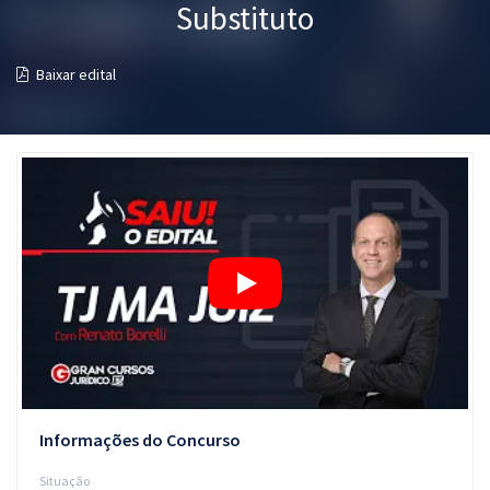
Substituto
Pós
Graduação
Baixar edital
OAB
Mentorias
Questões grátis
Conteúdo gratuito
Blog
Aprovados
Atendimento
Informações do Concurso
Situação