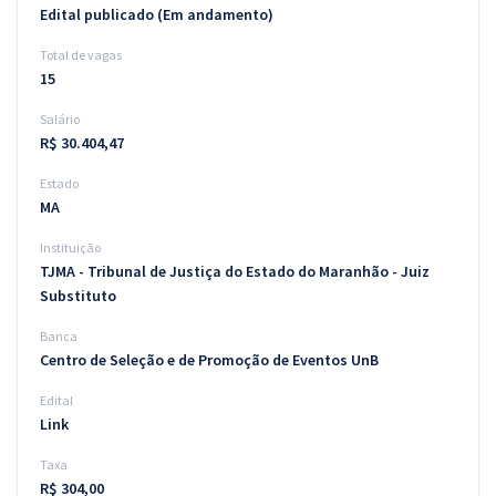
Edital publicado (Em andamento)
Total de vagas
15
Salário
R$ 30.404,47
Estado
MA
Instituição
TJMA - Tribunal de Justiça do Estado do Maranhão - Juiz
Substituto
Banca
Centro de Seleção e de Promoção de Eventos UnB
Edital
Link
Taxa
R$ 304,00