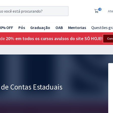
0
At
20% OFF
Pós
Graduação
OAB
Mentorias
Questões gr
 de
20% em todos os cursos avulsos do site SÓ HOJE!
Con
s de Contas Estaduais