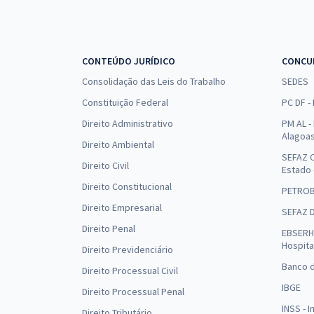
CONTEÚDO JURÍDICO
CONCU
Consolidação das Leis do Trabalho
SEDES
Constituição Federal
PC DF -
Direito Administrativo
PM AL - 
Alagoa
Direito Ambiental
SEFAZ C
Direito Civil
Estado
Direito Constitucional
PETRO
Direito Empresarial
SEFAZ 
Direito Penal
EBSERH 
Hospita
Direito Previdenciário
Banco d
Direito Processual Civil
IBGE
Direito Processual Penal
INSS - 
Direito Tributário