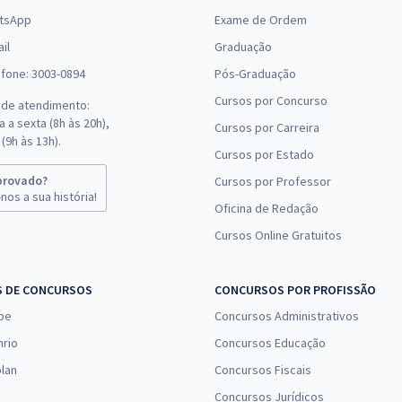
tsApp
Exame de Ordem
il
Graduação
efone: 3003-0894
Pós-Graduação
Cursos por Concurso
 de atendimento:
 a sexta (8h às 20h),
Cursos por Carreira
(9h às 13h).
Cursos por Estado
provado?
Cursos por Professor
nos a sua história!
Oficina de Redação
Cursos Online Gratuitos
S DE CONCURSOS
CONCURSOS POR PROFISSÃO
pe
Concursos Administrativos
nrio
Concursos Educação
lan
Concursos Fiscais
Concursos Jurídicos