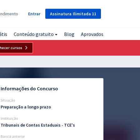
Assinatura
Ilimitada
11
endimento
Entrar
átis
Conteúdo gratuito
Blog
Aprovados
hecer cursos
Informações do Concurso
Situação
Preparação a longo prazo
Instituição
Tribunais de Contas Estaduais - TCE's
Banca anterior