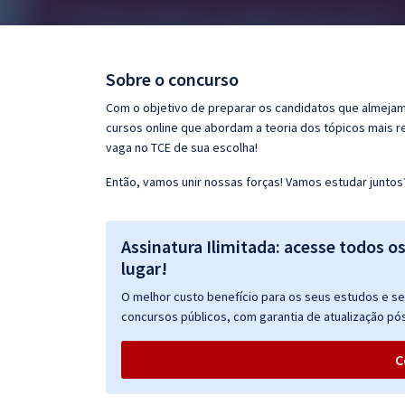
Pós
Graduação
Sobre o concurso
OAB
Com o objetivo de preparar os candidatos que almejam 
cursos online que abordam a teoria dos tópicos mais 
Mentorias
vaga no TCE de sua escolha!
Então, vamos unir nossas forças! Vamos estudar juntos
Questões grátis
Conteúdo gratuito
Assinatura Ilimitada: acesse todos o
Blog
lugar!
Aprovados
O melhor custo benefício para os seus estudos e seu
concursos públicos, com garantia de atualização pós
Atendimento
C