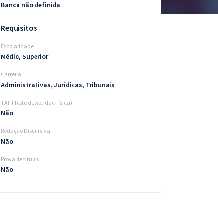
Banca não definida
Requisitos
Escolaridade
Médio, Superior
Carreira
Administrativas, Jurídicas, Tribunais
TAF (Teste de Aptidão Física)
Não
Redação Discursiva
Não
Prova de títulos
Não