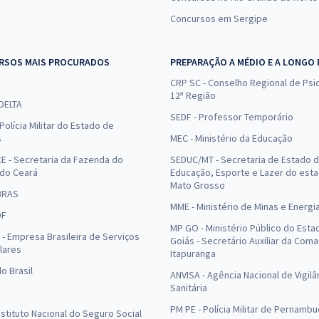
Concursos em Sergipe
RSOS MAIS PROCURADOS
PREPARAÇÃO A MÉDIO E A LONGO
CRP SC - Conselho Regional de Psic
12ª Região
 DELTA
SEDF - Professor Temporário
Polícia Militar do Estado de
s
MEC - Ministério da Educação
E - Secretaria da Fazenda do
SEDUC/MT - Secretaria de Estado 
 do Ceará
Educação, Esporte e Lazer do est
Mato Grosso
BRAS
MME - Ministério de Minas e Energi
DF
MP GO - Ministério Público do Esta
- Empresa Brasileira de Serviços
Goiás - Secretário Auxiliar da Com
lares
Itapuranga
o Brasil
ANVISA - Agência Nacional de Vigilâ
Sanitária
PM PE - Polícia Militar de Pernamb
Instituto Nacional do Seguro Social