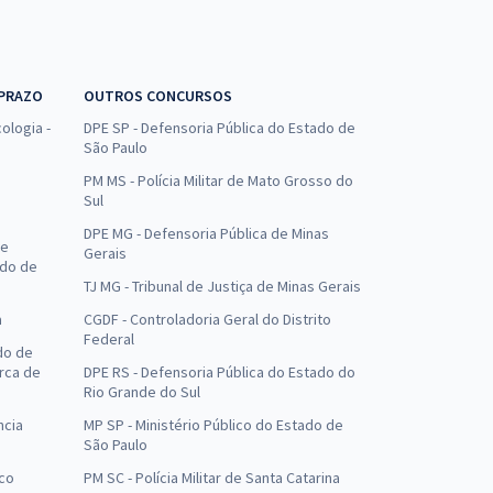
 PRAZO
OUTROS CONCURSOS
ologia -
DPE SP - Defensoria Pública do Estado de
São Paulo
PM MS - Polícia Militar de Mato Grosso do
Sul
DPE MG - Defensoria Pública de Minas
de
Gerais
ado de
TJ MG - Tribunal de Justiça de Minas Gerais
a
CGDF - Controladoria Geral do Distrito
Federal
do de
arca de
DPE RS - Defensoria Pública do Estado do
Rio Grande do Sul
ncia
MP SP - Ministério Público do Estado de
São Paulo
uco
PM SC - Polícia Militar de Santa Catarina