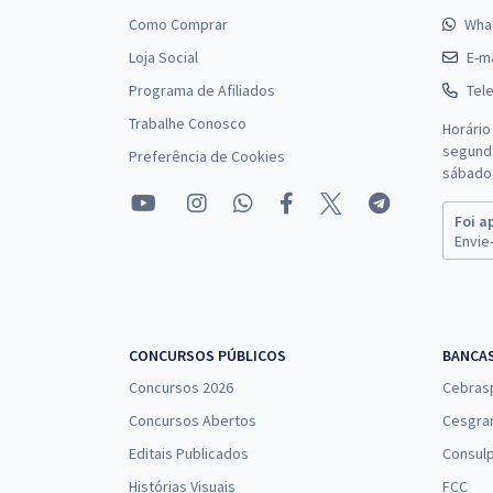
Como Comprar
Wha
Loja Social
E-ma
Programa de Afiliados
Tel
Trabalhe Conosco
Horário
segunda
Preferência de Cookies
sábado 
Foi a
Envie-
CONCURSOS PÚBLICOS
BANCA
Concursos 2026
Cebras
Concursos Abertos
Cesgra
Editais Publicados
Consulp
Histórias Visuais
FCC