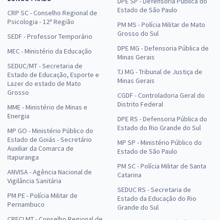
DPE SP - Defensoria Pública do
Estado de São Paulo
CRP SC - Conselho Regional de
Psicologia - 12ª Região
PM MS - Polícia Militar de Mato
Grosso do Sul
SEDF - Professor Temporário
DPE MG - Defensoria Pública de
MEC - Ministério da Educação
Minas Gerais
SEDUC/MT - Secretaria de
TJ MG - Tribunal de Justiça de
Estado de Educação, Esporte e
Minas Gerais
Lazer do estado de Mato
Grosso
CGDF - Controladoria Geral do
Distrito Federal
MME - Ministério de Minas e
Energia
DPE RS - Defensoria Pública do
Estado do Rio Grande do Sul
MP GO - Ministério Público do
Estado de Goiás - Secretário
MP SP - Ministério Público do
Auxiliar da Comarca de
Estado de São Paulo
Itapuranga
PM SC - Polícia Militar de Santa
ANVISA - Agência Nacional de
Catarina
Vigilância Sanitária
SEDUC RS - Secretaria de
PM PE - Polícia Militar de
Estado da Educação do Rio
Pernambuco
Grande do Sul
CRECI MT - Conselho Regional de