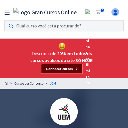
0
Assinatura Ilimitada 11
Acesso a todos os cursos. Teste grátis por 7 dias!
Assinatura OAB Até Passar
Acesso ilimitado a toda preparação para o Exame da
Desconto de
20% em todos os
Ordem, até você passar!
cursos avulsos do site SÓ HOJE!
Conhecer cursos
Residências Multiprofissionais
Preparação completa e intensiva para as principais
Cursos por Concurso
UEM
residências em saúde do Brasil
Concursos
Assinatura Ilimitada
Cursos 20% OFF