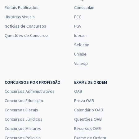
Editais Publicados
Consulplan
Histórias Visuais
FCC
Notícias de Concursos
FGV
Questões de Concurso
Idecan
Selecon
Uniase
Vunesp
CONCURSOS POR PROFISSÃO
EXAME DE ORDEM
Concursos Administrativos
OAB
Concursos Educação
Prova OAB
Concursos Fiscais
Calendário OAB
Concursos Jurídicos
Questões OAB
Concursos Militares
Recursos OAB
Concursos Policiais
Exame de Ordem