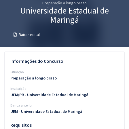
Preparação a longo prazo
Pós
Universidade Estadual de
Graduação
Maringá
OAB
Baixar edital
Mentorias
Questões grátis
Informações do Concurso
Conteúdo gratuito
Situação
Preparação a longo prazo
Blog
Instituição
Aprovados
UEM/PR - Universidade Estadual de Maringá
Banca anterior
Atendimento
UEM - Universidade Estadual de Maringá
Requisitos