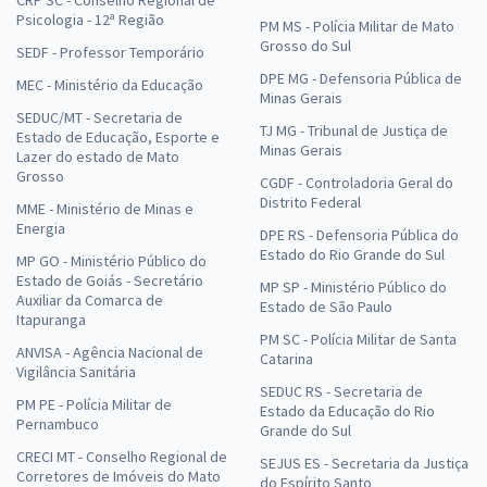
CRP SC - Conselho Regional de
Psicologia - 12ª Região
PM MS - Polícia Militar de Mato
Grosso do Sul
SEDF - Professor Temporário
DPE MG - Defensoria Pública de
MEC - Ministério da Educação
Minas Gerais
SEDUC/MT - Secretaria de
TJ MG - Tribunal de Justiça de
Estado de Educação, Esporte e
Minas Gerais
Lazer do estado de Mato
Grosso
CGDF - Controladoria Geral do
Distrito Federal
MME - Ministério de Minas e
Energia
DPE RS - Defensoria Pública do
Estado do Rio Grande do Sul
MP GO - Ministério Público do
Estado de Goiás - Secretário
MP SP - Ministério Público do
Auxiliar da Comarca de
Estado de São Paulo
Itapuranga
PM SC - Polícia Militar de Santa
ANVISA - Agência Nacional de
Catarina
Vigilância Sanitária
SEDUC RS - Secretaria de
PM PE - Polícia Militar de
Estado da Educação do Rio
Pernambuco
Grande do Sul
CRECI MT - Conselho Regional de
SEJUS ES - Secretaria da Justiça
Corretores de Imóveis do Mato
do Espírito Santo