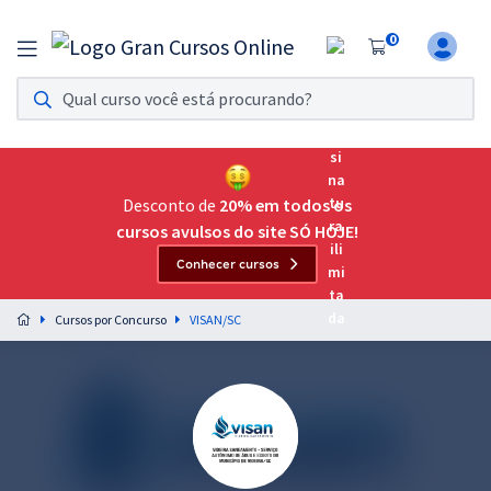
0
Assinatura Ilimitada 11
Acesso a todos os cursos. Teste grátis por 7 dias!
Assinatura OAB Até Passar
Acesso ilimitado a toda preparação para o Exame da
Desconto de
20% em todos os
Ordem, até você passar!
cursos avulsos do site SÓ HOJE!
Conhecer cursos
Residências Multiprofissionais
Preparação completa e intensiva para as principais
Cursos por Concurso
VISAN/SC
residências em saúde do Brasil
Concursos
Assinatura Ilimitada
Cursos 20% OFF