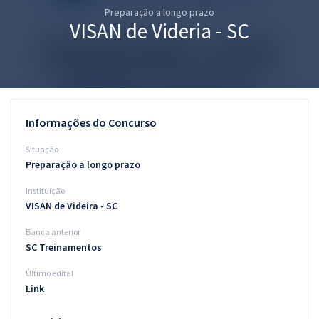
Preparação a longo prazo
Pós
VISAN de Videria - SC
Graduação
OAB
Mentorias
Informações do Concurso
Questões grátis
Situação
Preparação a longo prazo
Conteúdo gratuito
Instituição
Blog
VISAN de Videira - SC
Aprovados
Banca anterior
SC Treinamentos
Atendimento
Último edital
Link