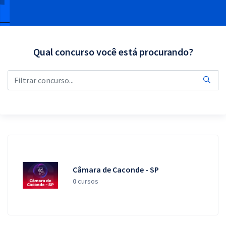
Pós
Graduação
Qual concurso você está procurando?
OAB
Mentorias
Questões grátis
Conteúdo gratuito
Blog
Aprovados
Câmara de Caconde - SP
0
cursos
Atendimento