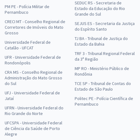
SEDUC RS - Secretaria de
PM PE - Polícia Militar de
Estado da Educação do Rio
Pernambuco
Grande do Sul
CRECI MT - Conselho Regional de
SEJUS ES - Secretaria da Justiça
Corretores de Imóveis do Mato
do Espírito Santo
Grosso
TJ BA - Tribunal de Justiça do
Universidade Federal de
Estado da Bahia
Catalão - UFCAT
TRF 3 - Tribunal Regional Federal
UFR - Universidade Federal de
da 3ª Região
Rondonópolis
MP RO - Ministério Público de
CRA MS - Conselho Regional de
Rondônia
Administração do Mato Grosso
do Sul
TCE SP - Tribunal de Contas do
Estado de São Paulo
UFJ - Universidade Federal de
Jataí
Politec PE - Polícia Científica de
Pernambuco
UFRN - Universidade Federal do
Rio Grande do Norte
UFCSPA - Universidade Federal
de Ciência da Saúde de Porto
Alegre