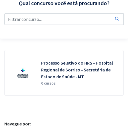
Qual concurso você está procurando?
Pós
Graduação
OAB
Mentorias
Questões grátis
Processo Seletivo do HRS - Hospital
Regional de Sorriso - Secretária de
Conteúdo gratuito
Estado de Saúde - MT
Blog
0
cursos
Aprovados
Atendimento
Navegue por: