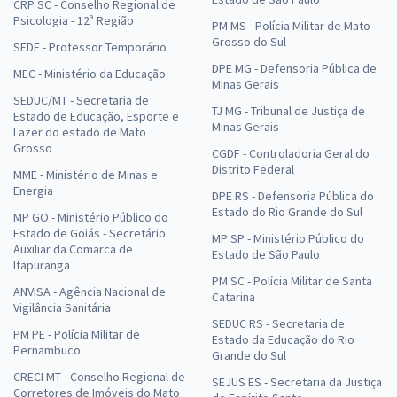
CRP SC - Conselho Regional de
Psicologia - 12ª Região
PM MS - Polícia Militar de Mato
Grosso do Sul
SEDF - Professor Temporário
DPE MG - Defensoria Pública de
MEC - Ministério da Educação
Minas Gerais
SEDUC/MT - Secretaria de
TJ MG - Tribunal de Justiça de
Estado de Educação, Esporte e
Minas Gerais
Lazer do estado de Mato
Grosso
CGDF - Controladoria Geral do
Distrito Federal
MME - Ministério de Minas e
Energia
DPE RS - Defensoria Pública do
Estado do Rio Grande do Sul
MP GO - Ministério Público do
Estado de Goiás - Secretário
MP SP - Ministério Público do
Auxiliar da Comarca de
Estado de São Paulo
Itapuranga
PM SC - Polícia Militar de Santa
ANVISA - Agência Nacional de
Catarina
Vigilância Sanitária
SEDUC RS - Secretaria de
PM PE - Polícia Militar de
Estado da Educação do Rio
Pernambuco
Grande do Sul
CRECI MT - Conselho Regional de
SEJUS ES - Secretaria da Justiça
Corretores de Imóveis do Mato