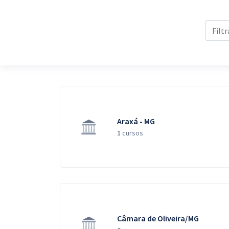
Pós
Graduação
OAB
Mentorias
Questões grátis
Araxá - MG
Conteúdo gratuito
1
cursos
Blog
Aprovados
Atendimento
Câmara de Oliveira/MG