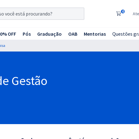
0
At
20% OFF
Pós
Graduação
OAB
Mentorias
Questões gr
uisa
 de Gestão