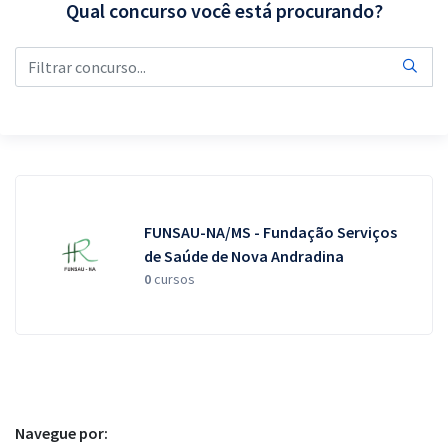
Qual concurso você está procurando?
Pós
Graduação
OAB
Mentorias
Questões grátis
FUNSAU-NA/MS - Fundação Serviços
Conteúdo gratuito
de Saúde de Nova Andradina
0
cursos
Blog
Aprovados
Atendimento
Navegue por: