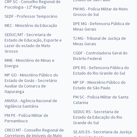
CRP SC - Conselho Regional de
Psicologia - 12ª Região
PM MS - Polícia Militar de Mato
Grosso do Sul
SEDF - Professor Temporário
DPE MG - Defensoria Pública de
MEC - Ministério da Educação
Minas Gerais
SEDUC/MT - Secretaria de
TJ MG - Tribunal de Justiça de
Estado de Educação, Esporte e
Minas Gerais
Lazer do estado de Mato
Grosso
CGDF - Controladoria Geral do
Distrito Federal
MME - Ministério de Minas e
Energia
DPE RS - Defensoria Pública do
Estado do Rio Grande do Sul
MP GO - Ministério Público do
Estado de Goiás - Secretário
MP SP - Ministério Público do
Auxiliar da Comarca de
Estado de São Paulo
Itapuranga
PM SC - Polícia Militar de Santa
ANVISA - Agência Nacional de
Catarina
Vigilância Sanitária
SEDUC RS - Secretaria de
PM PE - Polícia Militar de
Estado da Educação do Rio
Pernambuco
Grande do Sul
CRECI MT - Conselho Regional de
SEJUS ES - Secretaria da Justiça
Corretores de Imóveis do Mato