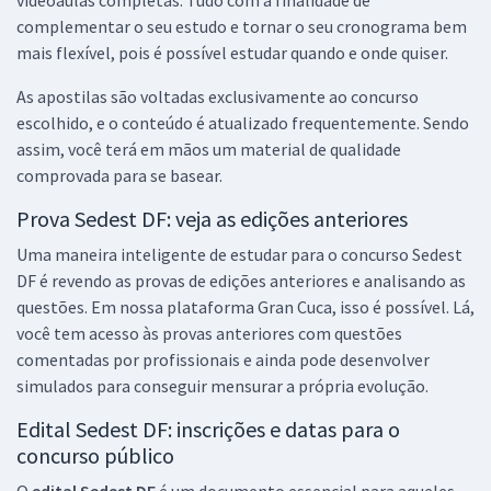
(Cargo 202) - (Pós-edital)
complementar o seu estudo e tornar o seu cronograma bem
R$ 317,44
à vista
mais flexível, pois é possível estudar quando e onde quiser.
26,45
R$
ou 12x de
As apostilas são voltadas exclusivamente ao concurso
Economize R$ 79,36 (-20%)
escolhido, e o conteúdo é atualizado frequentemente. Sendo
Comprar
assim, você terá em mãos um material de qualidade
comprovada para se basear.
Prova Sedest DF: veja as edições anteriores
SEDES DF - Secretaria de Desenvolvimento Social do Distrito Federal
Uma maneira inteligente de estudar para o concurso Sedest
- Conhecimentos Gerais e Específicos Comuns aos Cargos de
DF é revendo as provas de edições anteriores e analisando as
Técnico em Desenvolvimento e Assistência Social (Pós-edital)
questões. Em nossa plataforma Gran Cuca, isso é possível. Lá,
R$ 343,92
à vista
você tem acesso às provas anteriores com questões
28,66
R$
ou 12x de
comentadas por profissionais e ainda pode desenvolver
Economize R$ 85,98 (-20%)
simulados para conseguir mensurar a própria evolução.
Comprar
Edital Sedest DF: inscrições e datas para o
concurso público
O
edital Sedest DF
é um documento essencial para aqueles