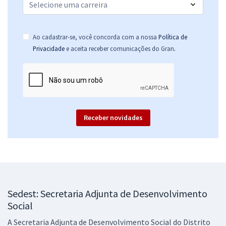
Comprar
Ao cadastrar-se, você concorda com a nossa
Política de
.
Privacidade
e aceita receber comunicações do Gran
SEDES DF - Secretaria de Desenvolvimento Social do Distrito Federal
- Conhecimentos Gerais para Todos os Cargos (Pós-edital)
R$ 311,92
à vista
25,99
R$
ou 12x de
Economize R$ 77,98 (-20%)
Receber novidades
Comprar
SEDES DF - Secretaria de Desenvolvimento Social do Distrito Federal
- Especialista em Desenvolvimento e Assistência Social (EDAS) -
Sedest: Secretaria Adjunta de Desenvolvimento
Especialidade: Administração (Cargo 400) - Pós-edital
Social
R$ 479,04
à vista
A Secretaria Adjunta de Desenvolvimento Social do Distrito
39,92
R$
ou 12x de