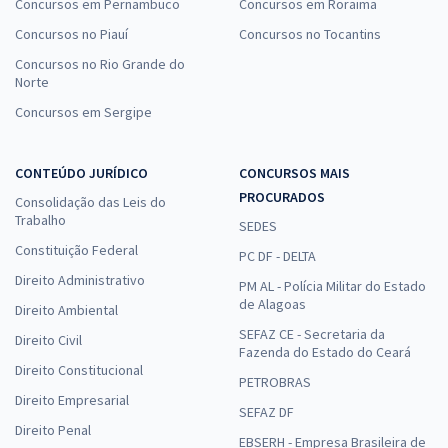
Concursos em Pernambuco
Concursos em Roraima
Concursos no Piauí
Concursos no Tocantins
Curso Gratuito - SEDES DF - Secretaria de Desenvolvimento Social
Concursos no Rio Grande do
do Distrito Federal - Técnico em Desenvolvimento e Assistência
Norte
Social (TDAS) - Especialidade: Técnico Administrativo (Cargo 202) -
(Pós-edital)
Concursos em Sergipe
De:
R$ 200,00
0,00
R$
por
CONTEÚDO JURÍDICO
CONCURSOS MAIS
PROCURADOS
Comprar
Consolidação das Leis do
Trabalho
SEDES
Constituição Federal
PC DF - DELTA
Direito Administrativo
PM AL - Polícia Militar do Estado
Treinamento Intensivo para SEDES DF - Especialista em
de Alagoas
Direito Ambiental
Desenvolvimento e Assistência Social (EDAS) - Psicologia (Cargo
SEFAZ CE - Secretaria da
409) (Pós-Edital)
Direito Civil
Fazenda do Estado do Ceará
R$ 239,92
à vista
Direito Constitucional
PETROBRAS
19,99
R$
ou 12x de
Direito Empresarial
SEFAZ DF
Economize R$ 59,98 (-20%)
Direito Penal
EBSERH - Empresa Brasileira de