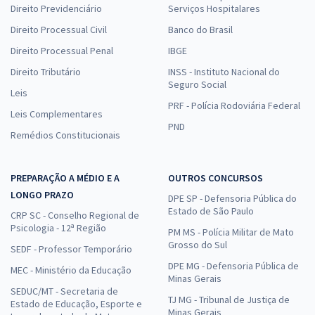
Comprar
Direito Previdenciário
Serviços Hospitalares
Direito Processual Civil
Banco do Brasil
Direito Processual Penal
IBGE
SEDES DF - Secretaria de Desenvolvimento Social do Distrito Federal
Direito Tributário
INSS - Instituto Nacional do
- Especialista em Desenvolvimento e Assistência Social -
Seguro Social
Leis
Conhecimentos Específicos para o Cargo de Nutrição (Cargo 407) -
PRF - Polícia Rodoviária Federal
Pós-edital
Leis Complementares
PND
R$ 287,92
à vista
Remédios Constitucionais
23,99
R$
ou 12x de
Economize R$ 71,98 (-20%)
PREPARAÇÃO A MÉDIO E A
OUTROS CONCURSOS
Comprar
LONGO PRAZO
DPE SP - Defensoria Pública do
Estado de São Paulo
CRP SC - Conselho Regional de
Psicologia - 12ª Região
PM MS - Polícia Militar de Mato
Grosso do Sul
SEDF - Professor Temporário
SEDES DF - Secretaria de Desenvolvimento Social do Distrito Federal
DPE MG - Defensoria Pública de
MEC - Ministério da Educação
- Conhecimentos Específicos para Técnico em Desenvolvimento e
Minas Gerais
Assistência Social - Cuidador Social (Cargo 201) - Pós-edital
SEDUC/MT - Secretaria de
TJ MG - Tribunal de Justiça de
Estado de Educação, Esporte e
R$ 399,92
à vista
Minas Gerais