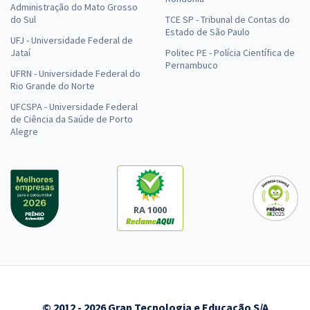
Administração do Mato Grosso
Administração (Cargo 400) (Pós-Edital)
do Sul
TCE SP - Tribunal de Contas do
R$ 239,92
à vista
Estado de São Paulo
UFJ - Universidade Federal de
19,99
R$
ou 12x de
Jataí
Politec PE - Polícia Científica de
Economize R$ 59,98 (-20%)
Pernambuco
UFRN - Universidade Federal do
Rio Grande do Norte
Comprar
UFCSPA - Universidade Federal
de Ciência da Saúde de Porto
Alegre
SEDES DF - Secretaria de Desenvolvimento Social do Distrito Federal
- Especialista em Desenvolvimento e Assistência Social (EDAS) -
Especialidade: Economia (Cargo 404) - Pós-edital
R$ 479,04
à vista
RA 1000
39,92
R$
ou 12x de
Economize R$ 119,76 (-20%)
Comprar
© 2012 - 2026 Gran Tecnologia e Educação S/A