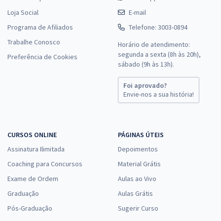
Loja Social
E-mail
Programa de Afiliados
Telefone: 3003-0894
SEDES DF - Secretaria de Desenvolvimento Social do Distrito Federal
Trabalhe Conosco
Horário de atendimento:
- Especialista em Desenvolvimento e Assistência Social (EDAS) -
segunda a sexta (8h às 20h),
Preferência de Cookies
Especialidade: Serviço Social (Cargo 410) - Pós-Edital
sábado (9h às 13h).
R$ 479,99
à vista
40,00
R$
ou 12x de
Foi aprovado?
Envie-nos a sua história!
Economize R$ 120,00 (-20%)
Comprar
CURSOS ONLINE
PÁGINAS ÚTEIS
Assinatura Ilimitada
Depoimentos
SEDES DF - Secretaria de Desenvolvimento Social do Distrito Federal
Coaching para Concursos
Material Grátis
- Especialista em Desenvolvimento e Assistência Social (EDAS) -
Exame de Ordem
Aulas ao Vivo
Especialidade: Ciências Contábeis (Cargo 401) - Pós-edital
Graduação
Aulas Grátis
R$ 479,04
à vista
39,92
R$
ou 12x de
Pós-Graduação
Sugerir Curso
Economize R$ 119,76 (-20%)