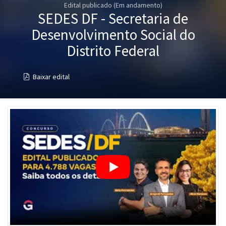
Edital publicado (Em andamento)
Pós
SEDES DF - Secretaria de
Graduação
Desenvolvimento Social do
Distrito Federal
OAB
Baixar edital
Mentorias
Questões grátis
Conteúdo gratuito
Blog
Aprovados
Atendimento