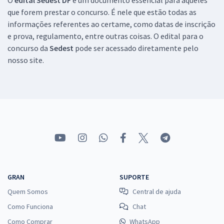
SEDES DF - Secretaria de Desenvolvimento Social do Distrito Federal
que forem prestar o concurso. É nele que estão todas as
- Especialista em Desenvolvimento e Assistência Social - Nutrição
informações referentes ao certame, como datas de inscrição
(Cargo 407) - Pós-edital
e prova, regulamento, entre outras coisas. O edital para o
concurso da
Sedest
pode ser acessado diretamente pelo
R$ 479,99
à vista
40,00
nosso site.
R$
ou 12x de
Economize R$ 120,00 (-20%)
Comprar
SEDES DF - Secretaria de Desenvolvimento Social do Distrito Federal
- Técnico em Desenvolvimento e Assistência Social - Cuidador Social
(Cargo 201) - Pós-edital
R$ 399,92
à vista
GRAN
SUPORTE
33,33
R$
ou 12x de
Quem Somos
Central de ajuda
Economize R$ 99,98 (-20%)
Como Funciona
Chat
Comprar
Como Comprar
WhatsApp