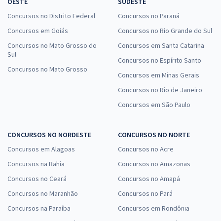
OESTE
SUDESTE
Assistência Social - Agente Social (Cargo 200) (Pós-edital)
Concursos no Distrito Federal
Concursos no Paraná
R$ 287,92
à vista
Concursos em Goiás
Concursos no Rio Grande do Sul
23,99
R$
ou 12x de
Concursos no Mato Grosso do
Concursos em Santa Catarina
Economize R$ 71,98 (-20%)
Sul
Concursos no Espírito Santo
Comprar
Concursos no Mato Grosso
Concursos em Minas Gerais
Concursos no Rio de Janeiro
Concursos em São Paulo
SEDES DF - Secretaria de Desenvolvimento Social do Distrito Federal
- Conhecimentos Específicos para o cargo de Especialista em
Desenvolvimento e Assistência Social (EDAS) - Especialidade: Direito
CONCURSOS NO NORDESTE
CONCURSOS NO NORTE
e Legislação (Cargo 403) (Pós-Edital)
Concursos em Alagoas
Concursos no Acre
R$ 478,80
à vista
Concursos na Bahia
Concursos no Amazonas
39,90
R$
ou 12x de
Concursos no Ceará
Concursos no Amapá
Economize R$ 119,70 (-20%)
Concursos no Maranhão
Concursos no Pará
Comprar
Concursos na Paraíba
Concursos em Rondônia