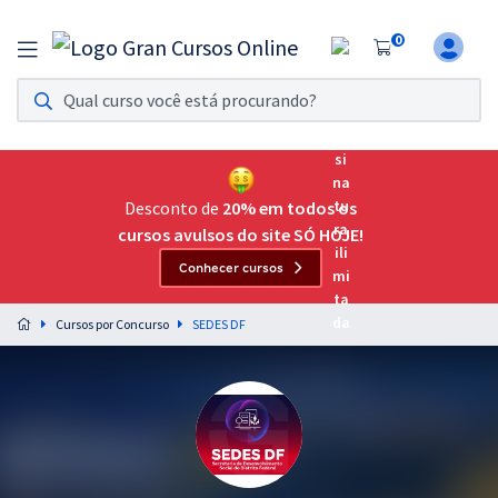
0
Assinatura Ilimitada 11
Acesso a todos os cursos. Teste grátis por 7 dias!
Assinatura OAB Até Passar
Acesso ilimitado a toda preparação para o Exame da
Desconto de
20% em todos os
Ordem, até você passar!
cursos avulsos do site SÓ HOJE!
Conhecer cursos
Residências Multiprofissionais
Preparação completa e intensiva para as principais
Cursos por Concurso
SEDES DF
residências em saúde do Brasil
Concursos
Assinatura Ilimitada
Cursos 20% OFF