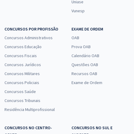
Uniase
30,66
R$
ou 12x de
Vunesp
Economize R$ 91,98 (-20%)
Comprar
CONCURSOS POR PROFISSÃO
EXAME DE ORDEM
Concursos Administrativos
OAB
Concursos Educação
Prova OAB
SEDES DF - Secretaria de Desenvolvimento Social do Distrito Federal
Concursos Fiscais
Calendário OAB
- Especialista em Desenvolvimento e Assistência Social (EDAS) -
Concursos Jurídicos
Especialidade: Comunicação Social (Cargo 402) - Pós-Edital
Questões OAB
Concursos Militares
R$ 479,04
à vista
Recursos OAB
39,92
R$
ou 12x de
Concursos Policiais
Exame de Ordem
Economize R$ 119,76 (-20%)
Concursos Saúde
Comprar
Concursos Tribunais
Residência Multiprofissional
SEDES DF - Secretaria de Desenvolvimento Social do Distrito Federal
CONCURSOS NO CENTRO-
CONCURSOS NO SUL E
- Conhecimentos Específicos para Técnico em Desenvolvimento e