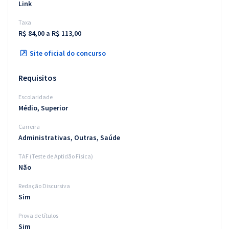
Link
Taxa
R$ 84,00 a R$ 113,00
Site oficial do concurso
Requisitos
Escolaridade
Médio, Superior
Carreira
Administrativas, Outras, Saúde
TAF (Teste de Aptidão Física)
Não
Redação Discursiva
Sim
Prova de títulos
Sim