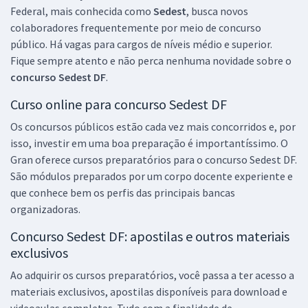
Federal, mais conhecida como
Sedest
, busca novos
Economize R$ 119,76 (-20%)
colaboradores frequentemente por meio de concurso
Comprar
público. Há vagas para cargos de níveis médio e superior.
Fique sempre atento e não perca nenhuma novidade sobre o
concurso Sedest DF
.
Curso online para concurso Sedest DF
SEDES DF - Secretaria de Desenvolvimento Social do Distrito Federal
- Especialista em Desenvolvimento e Assistência Social - Psicologia
Os concursos públicos estão cada vez mais concorridos e, por
(Cargo 409) - Pós-Edital
isso, investir em uma boa preparação é importantíssimo. O
R$ 479,20
à vista
Gran oferece cursos preparatórios para o concurso Sedest DF.
39,93
R$
ou 12x de
São módulos preparados por um corpo docente experiente e
Economize R$ 119,80 (-20%)
que conhece bem os perfis das principais bancas
organizadoras.
Comprar
Concurso Sedest DF: apostilas e outros materiais
exclusivos
SEDES DF - Secretaria de Desenvolvimento Social do Distrito Federal
Ao adquirir os cursos preparatórios, você passa a ter acesso a
- Conhecimentos Específicos para Técnico em Desenvolvimento e
materiais exclusivos, apostilas disponíveis para download e
Assistência Social (TDAS) - Especialidade: Técnico Administrativo
videoaulas completas. Tudo com a finalidade de