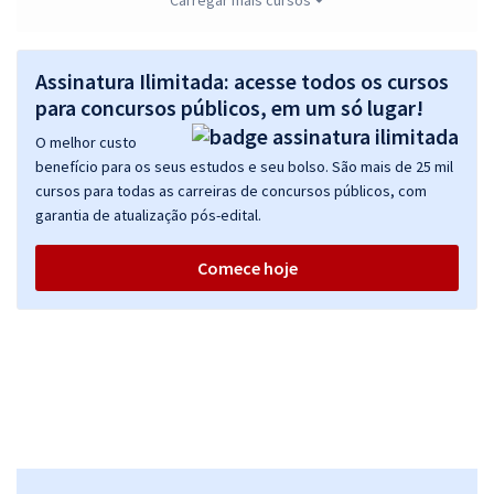
SEDES DF - Secretaria de Desenvolvimento Social do Distrito Federal
- Técnico em Desenvolvimento e Assistência Social - Agente Social
(Cargo 200) - Pós-edital
Assinatura Ilimitada: acesse todos os cursos
para concursos públicos, em um só lugar!
R$ 399,92
à vista
33,33
R$
ou 12x de
O melhor custo
Economize R$ 99,98 (-20%)
benefício para os seus estudos e seu bolso. São mais de 25 mil
cursos para todas as carreiras de concursos públicos, com
Comprar
garantia de atualização pós-edital.
Comece hoje
SEDES DF - Secretaria de Desenvolvimento Social do Distrito Federal
- Especialista em Desenvolvimento e Assistência Social (EDAS) -
Especialidade: Educador Social (Cargo 405) - Pós-edital
R$ 479,04
à vista
39,92
R$
ou 12x de
Economize R$ 119,76 (-20%)
Comprar