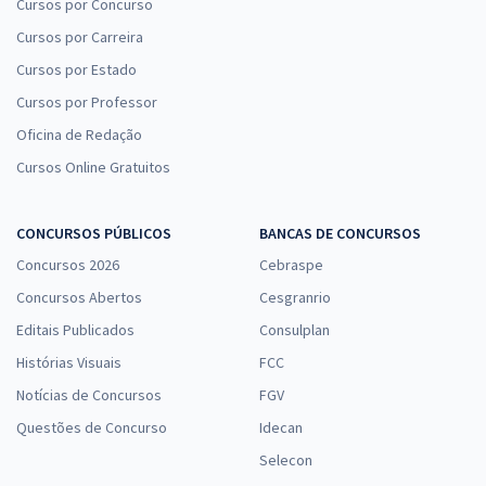
Cursos por Concurso
Comprar
Cursos por Carreira
Cursos por Estado
Cursos por Professor
Treinamento Intensivo para SEDES DF - Especialista em
Oficina de Redação
Desenvolvimento e Assistência Social (EDAS) - Especialidade:
Cursos Online Gratuitos
Pedagogia (Cargo 408) (Pós-Edital)
R$ 239,92
à vista
CONCURSOS PÚBLICOS
BANCAS DE CONCURSOS
19,99
R$
ou 12x de
Economize R$ 59,98 (-20%)
Concursos 2026
Cebraspe
Concursos Abertos
Cesgranrio
Comprar
Editais Publicados
Consulplan
Histórias Visuais
FCC
Notícias de Concursos
FGV
SEDES DF - Secretaria de Desenvolvimento Social do Distrito Federal
- Conhecimentos Gerais e Específicos Comuns aos Cargos de
Questões de Concurso
Idecan
Especialista em Desenvolvimento e Assistência Social (Pós-edital)
Selecon
R$ 367,92
à vista