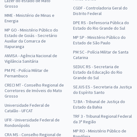
Lazer do estado de Mato
33,33
R$
ou 12x de
Grosso
CGDF - Controladoria Geral do
Economize R$ 99,98 (-20%)
Distrito Federal
MME - Ministério de Minas e
Energia
Comprar
DPE RS - Defensoria Pública do
Estado do Rio Grande do Sul
MP GO - Ministério Público do
Estado de Goiás - Secretário
MP SP - Ministério Público do
Auxiliar da Comarca de
Estado de São Paulo
Itapuranga
Treinamento Intensivo para SEDES DF - Especialista em
PM SC - Polícia Militar de Santa
ANVISA - Agência Nacional de
Catarina
Desenvolvimento e Assistência Social (EDAS) - Especialidade: Direito
Vigilância Sanitária
e Legislação (Cargo 403) (Pós-Edital)
SEDUC RS - Secretaria de
PM PE - Polícia Militar de
Estado da Educação do Rio
R$ 319,92
à vista
Pernambuco
Grande do Sul
26,66
R$
ou 12x de
CRECI MT - Conselho Regional de
SEJUS ES - Secretaria da Justiça
Economize R$ 79,98 (-20%)
Corretores de Imóveis do Mato
do Espírito Santo
Grosso
Comprar
TJ BA - Tribunal de Justiça do
Universidade Federal de
Estado da Bahia
Catalão - UFCAT
TRF 3 - Tribunal Regional Federal
UFR - Universidade Federal de
da 3ª Região
Rondonópolis
Treinamento Intensivo para SEDES DF - Especialista em
MP RO - Ministério Público de
Desenvolvimento e Assistência Social (EDAS) - Especialidade:
CRA MS - Conselho Regional de
Rondônia