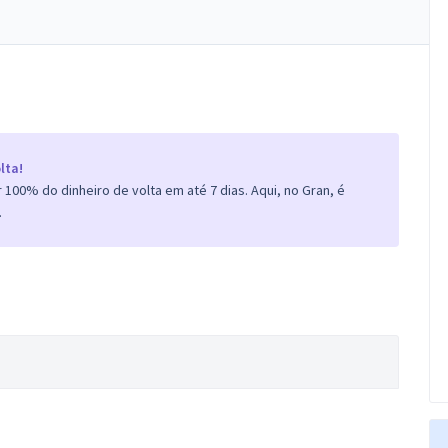
lta!
100% do dinheiro de volta em até 7 dias. Aqui, no Gran, é
.