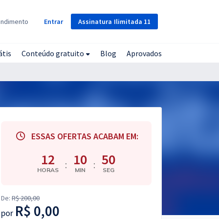
Assinatura
Ilimitada
11
endimento
Entrar
átis
Conteúdo gratuito
Blog
Aprovados
ESSAS OFERTAS ACABAM EM:
12
10
48
:
:
HORAS
MIN
SEG
De:
R$ 200,00
R$ 0,00
por