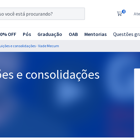
0
At
20% OFF
Pós
Graduação
OAB
Mentorias
Questões gr
tuições e consolidações - Vade Mecum
ões e consolidações