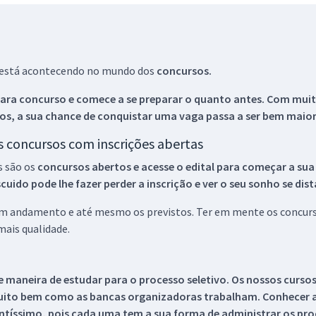
ue está acontecendo no mundo dos
concursos.
ara concurso e comece a se preparar o quanto antes. Com muita
os, a sua chance de conquistar uma vaga passa a ser bem maior
os concursos com inscrições abertas
s são os
concursos abertos e acesse o edital para começar a sua
ido pode lhe fazer perder a inscrição e ver o seu sonho se dis
 em andamento e até mesmo os previstos. Ter em mente os concurso
ais qualidade.
 maneira de estudar para o processo seletivo. Os nossos curso
uito bem como as bancas organizadoras trabalham. Conhecer a
tíssimo, pois cada uma tem a sua forma de administrar os proc