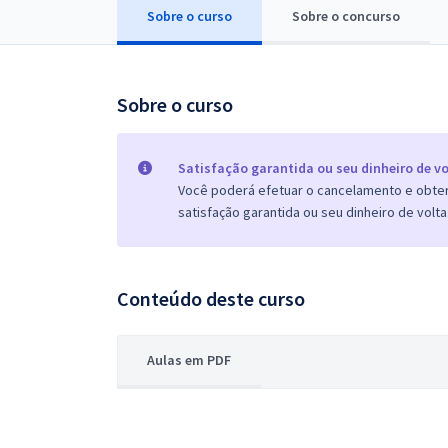
Sobre o curso
Sobre o concurso
Pós
Graduação
Sobre o curso
OAB
Mentorias
Satisfação garantida ou seu dinheiro de vo
Você poderá efetuar o cancelamento e obter 
Questões grátis
satisfação garantida ou seu dinheiro de volta
Conteúdo gratuito
Blog
Conteúdo deste curso
Aprovados
Aulas em PDF
Atendimento