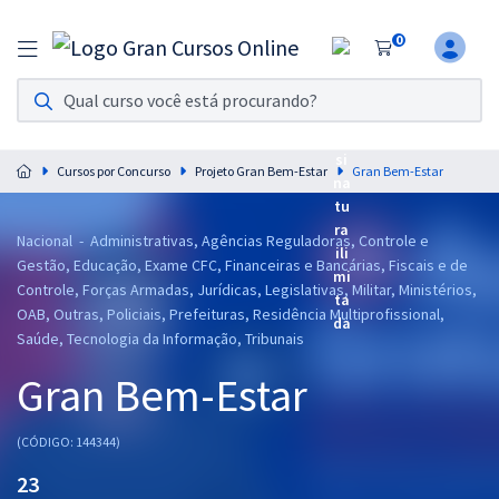
0
Assinatura Ilimitada 11
Acesso a todos os cursos. Teste grátis por 7 dias!
Cursos por Concurso
Projeto Gran Bem-Estar
Gran Bem-Estar
Assinatura OAB Até Passar
Acesso ilimitado a toda preparação para o Exame da
Ordem, até você passar!
Nacional - Administrativas, Agências Reguladoras, Controle e
Gestão, Educação, Exame CFC, Financeiras e Bancárias, Fiscais e de
Residências Multiprofissionais
Controle, Forças Armadas, Jurídicas, Legislativas, Militar, Ministérios,
Preparação completa e intensiva para as principais
OAB, Outras, Policiais, Prefeituras, Residência Multiprofissional,
residências em saúde do Brasil
Saúde, Tecnologia da Informação, Tribunais
Gran Bem-Estar
Concursos
Assinatura Ilimitada
(CÓDIGO: 144344)
Cursos 20% OFF
23