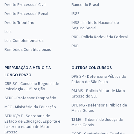
Direito Processual Civil
Banco do Brasil
Direito Processual Penal
IBGE
Direito Tributário
INSS - Instituto Nacional do
Seguro Social
Leis
PRF - Polícia Rodoviária Federal
Leis Complementares
PND
Remédios Constitucionais
PREPARAÇÃO A MÉDIO E A
OUTROS CONCURSOS
LONGO PRAZO
DPE SP - Defensoria Pública do
Estado de São Paulo
CRP SC - Conselho Regional de
Psicologia - 12ª Região
PM MS - Polícia Militar de Mato
Grosso do Sul
SEDF - Professor Temporário
DPE MG - Defensoria Pública de
MEC - Ministério da Educação
Minas Gerais
SEDUC/MT - Secretaria de
TJ MG - Tribunal de Justiça de
Estado de Educação, Esporte e
Minas Gerais
Lazer do estado de Mato
Grosso
CGDF - Controladoria Geral do