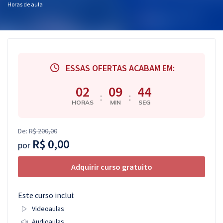
Horas de aula
Pós
Graduação
OAB
ESSAS OFERTAS ACABAM EM:
Mentorias
02
09
43
:
:
HORAS
MIN
SEG
Questões grátis
Conteúdo gratuito
De:
R$ 200,00
R$ 0,00
Blog
por
Aprovados
Adquirir curso gratuito
Atendimento
Este curso inclui:
Videoaulas
Audioaulas