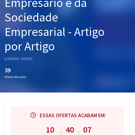
Empresário e da
Pós
Sociedade
Graduação
Empresarial - Artigo
OAB
por Artigo
Mentorias
(CÓDIGO: 151533)
Questões grátis
39
Conteúdo gratuito
Horas de aula
Blog
Aprovados
ESSAS OFERTAS ACABAM EM:
Atendimento
10
40
06
:
: