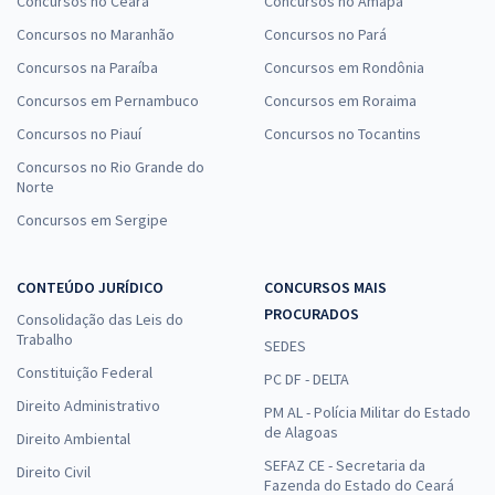
Concursos no Ceará
Concursos no Amapá
Concursos no Maranhão
Concursos no Pará
Concursos na Paraíba
Concursos em Rondônia
Concursos em Pernambuco
Concursos em Roraima
Concursos no Piauí
Concursos no Tocantins
Concursos no Rio Grande do
Norte
Concursos em Sergipe
CONTEÚDO JURÍDICO
CONCURSOS MAIS
PROCURADOS
Consolidação das Leis do
Trabalho
SEDES
Constituição Federal
PC DF - DELTA
Direito Administrativo
PM AL - Polícia Militar do Estado
de Alagoas
Direito Ambiental
SEFAZ CE - Secretaria da
Direito Civil
Fazenda do Estado do Ceará