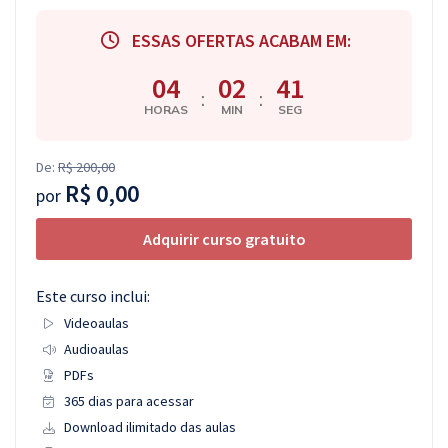
Pós
ESSAS OFERTAS ACABAM EM:
Graduação
04
02
41
:
:
HORAS
MIN
SEG
OAB
Mentorias
De:
R$ 200,00
R$ 0,00
por
Questões grátis
Adquirir curso gratuito
Conteúdo gratuito
Blog
Este curso inclui:
Videoaulas
Aprovados
Audioaulas
PDFs
Atendimento
365 dias para acessar
Download ilimitado das aulas