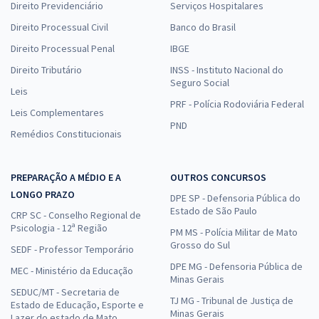
Direito Previdenciário
Serviços Hospitalares
Direito Processual Civil
Banco do Brasil
Direito Processual Penal
IBGE
Direito Tributário
INSS - Instituto Nacional do
Seguro Social
Leis
PRF - Polícia Rodoviária Federal
Leis Complementares
PND
Remédios Constitucionais
PREPARAÇÃO A MÉDIO E A
OUTROS CONCURSOS
LONGO PRAZO
DPE SP - Defensoria Pública do
Estado de São Paulo
CRP SC - Conselho Regional de
Psicologia - 12ª Região
PM MS - Polícia Militar de Mato
Grosso do Sul
SEDF - Professor Temporário
DPE MG - Defensoria Pública de
MEC - Ministério da Educação
Minas Gerais
SEDUC/MT - Secretaria de
TJ MG - Tribunal de Justiça de
Estado de Educação, Esporte e
Minas Gerais
Lazer do estado de Mato