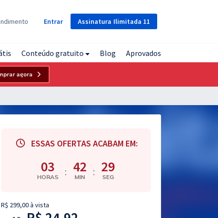
Assinatura
Ilimitada
11
endimento
Entrar
átis
Conteúdo gratuito
Blog
Aprovados
mprar agora
ESSAS OFERTAS ACABAM EM:
03
42
28
:
:
HORAS
MIN
SEG
R$ 299,00 à vista
R$ 24,92