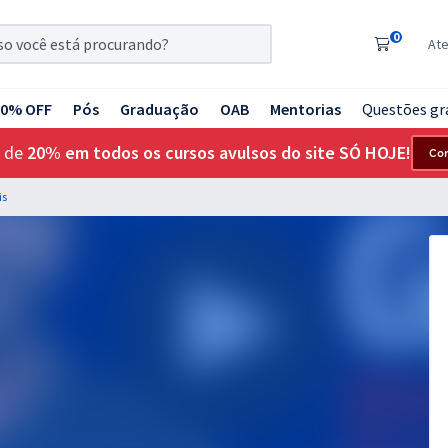
0
At
20% OFF
Pós
Graduação
OAB
Mentorias
Questões gr
 de
20% em todos os cursos avulsos do site SÓ HOJE!
Co
is