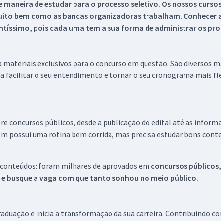
 maneira de estudar para o processo seletivo. Os nossos curso
uito bem como as bancas organizadoras trabalham. Conhecer a
tíssimo, pois cada uma tem a sua forma de administrar os proc
 a materiais exclusivos para o concurso em questão. São diversos 
a facilitar o seu entendimento e tornar o seu cronograma mais fle
re concursos públicos, desde a publicação do edital até as inform
em possui uma rotina bem corrida, mas precisa estudar bons conte
 conteúdos: foram milhares de aprovados em
concursos públicos,
s e busque a vaga com que tanto sonhou no meio público.
aduação e inicia a transformação da sua carreira. Contribuindo c