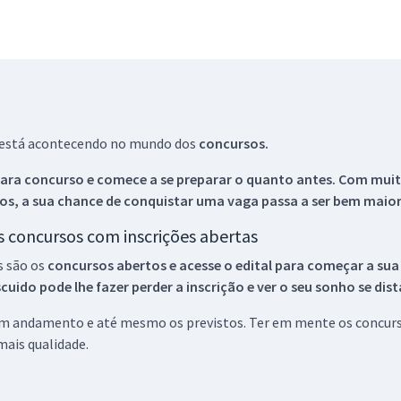
ue está acontecendo no mundo dos
concursos.
ara concurso e comece a se preparar o quanto antes. Com muita
os, a sua chance de conquistar uma vaga passa a ser bem maior
os concursos com inscrições abertas
s são os
concursos abertos e acesse o edital para começar a sua
ido pode lhe fazer perder a inscrição e ver o seu sonho se dis
 em andamento e até mesmo os previstos. Ter em mente os concurso
ais qualidade.