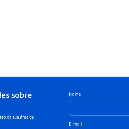
des sobre
Nome
ro da sua área de
E-mail