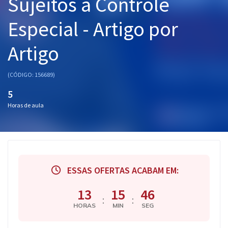
Sujeitos a Controle
Pós
Especial - Artigo por
Graduação
Artigo
OAB
(CÓDIGO: 156689)
Mentorias
5
Horas de aula
Questões grátis
Conteúdo gratuito
Blog
Aprovados
ESSAS OFERTAS ACABAM EM:
13
15
46
Atendimento
:
:
HORAS
MIN
SEG