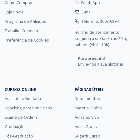
Como Comprar
WhatsApp
Loja Social
E-mail
Programa de Afiliados
Telefone: 3003-0894
Trabalhe Conosco
Horário de atendimento:
segunda a sexta (8h às 20h),
Preferência de Cookies
sábado (9h às 13h).
Foi aprovado?
Envie-nos a sua história!
CURSOS ONLINE
PÁGINAS ÚTEIS
Assinatura Ilimitada
Depoimentos
Coaching para Concursos
Material Grátis
Exame de Ordem
Aulas ao Vivo
Graduação
Aulas Grátis
Pós-Graduação
Sugerir Curso