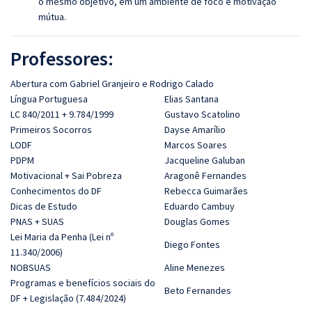
o mesmo objetivo, em um ambiente de foco e motivação
mútua.
Professores:
Abertura com Gabriel Granjeiro e Rodrigo Calado
Língua Portuguesa
Elias Santana
LC 840/2011 + 9.784/1999
Gustavo Scatolino
Primeiros Socorros
Dayse Amarílio
LODF
Marcos Soares
PDPM
Jacqueline Galuban
Motivacional + Sai Pobreza
Aragonê Fernandes
Conhecimentos do DF
Rebecca Guimarães
Dicas de Estudo
Eduardo Cambuy
PNAS + SUAS
Douglas Gomes
Lei Maria da Penha (Lei nº
Diego Fontes
11.340/2006)
NOBSUAS
Aline Menezes
Programas e benefícios sociais do
Beto Fernandes
DF + Legislação (7.484/2024)