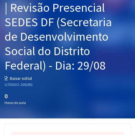
| Revisão Presencial
Pós
SEDES DF (Secretaria
Graduação
de Desenvolvimento
OAB
Social do Distrito
Mentorias
Federal) - Dia: 29/08
Questões grátis
Conteúdo gratuito
Baixar edital
(CÓDIGO: 205285)
Blog
0
Aprovados
Horas de aula
Atendimento