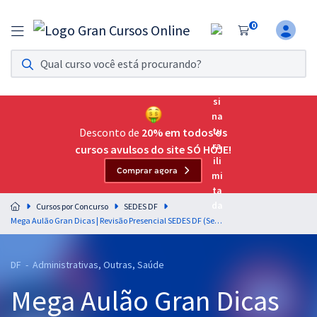
0
Assinatura Ilimitada 11
Acesso a todos os cursos. Teste grátis por 7 dias!
Assinatura OAB Até Passar
Acesso ilimitado a toda preparação para o Exame da
Desconto de
20% em todos os
Ordem, até você passar!
cursos avulsos do site SÓ HOJE!
Comprar agora
Residências Multiprofissionais
Preparação completa e intensiva para as principais
Cursos por Concurso
SEDES DF
residências em saúde do Brasil
Mega Aulão Gran Dicas | Revisão Presencial SEDES DF (Secretaria de Desenvolvimento Social do Distrito Federal) - Dia: 29/08
Concursos
DF - Administrativas, Outras, Saúde
Assinatura Ilimitada
Mega Aulão Gran Dicas
Cursos 20% OFF