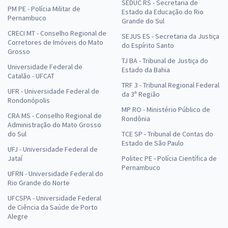
SEDUC RS - Secretaria de
PM PE - Polícia Militar de
Estado da Educação do Rio
Pernambuco
Grande do Sul
CRECI MT - Conselho Regional de
SEJUS ES - Secretaria da Justiça
Corretores de Imóveis do Mato
do Espírito Santo
Grosso
TJ BA - Tribunal de Justiça do
Universidade Federal de
Estado da Bahia
Catalão - UFCAT
TRF 3 - Tribunal Regional Federal
UFR - Universidade Federal de
da 3ª Região
Rondonópolis
MP RO - Ministério Público de
CRA MS - Conselho Regional de
Rondônia
Administração do Mato Grosso
do Sul
TCE SP - Tribunal de Contas do
Estado de São Paulo
UFJ - Universidade Federal de
Jataí
Politec PE - Polícia Científica de
Pernambuco
UFRN - Universidade Federal do
Rio Grande do Norte
UFCSPA - Universidade Federal
de Ciência da Saúde de Porto
Alegre