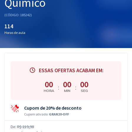
Químico
(CÓDIGO: 185242)
114
Horas de aula
ESSAS OFERTAS ACABAM EM:
00
00
00
:
:
HORA
MIN
SEG
Cupom de 20% de desconto
Cupom ativado:
GRAN20-OFF
De:
R$ 219,90