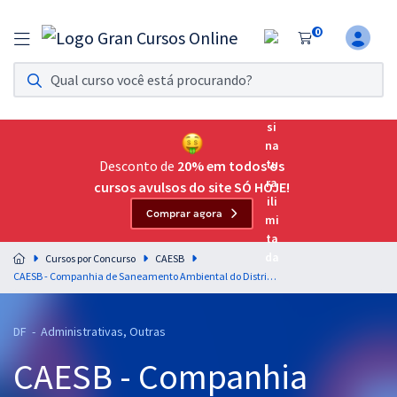
0
Assinatura Ilimitada 11
Acesso a todos os cursos. Teste grátis por 7 dias!
Assinatura OAB Até Passar
Acesso ilimitado a toda preparação para o Exame da
Desconto de
20% em todos os
Ordem, até você passar!
cursos avulsos do site SÓ HOJE!
Comprar agora
Residências Multiprofissionais
Preparação completa e intensiva para as principais
Cursos por Concurso
CAESB
residências em saúde do Brasil
CAESB - Companhia de Saneamento Ambiental do Distrito Federal - Conhecimentos Específicos para Cargo 26: Técnico de Sistemas de Saneamento - Especialidade: Técnico Químico
Concursos
DF - Administrativas, Outras
Assinatura Ilimitada
CAESB - Companhia
Cursos 20% OFF