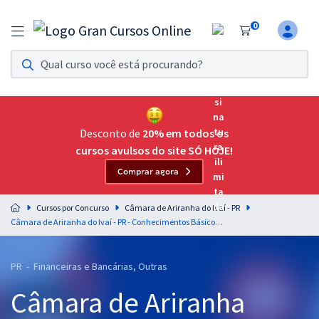
0
Assinatura Ilimitada 11
Acesso a todos os cursos. Teste grátis por 7 dias!
Assinatura OAB Até Passar
Acesso ilimitado a toda preparação para o Exame da
Desconto de
20% em todos os
Ordem, até você passar!
cursos avulsos do site SÓ HOJE!
Comprar agora
Residências Multiprofissionais
Preparação completa e intensiva para as principais
Cursos por Concurso
Câmara de Ariranha do Ivaí - PR
residências em saúde do Brasil
Câmara de Ariranha do Ivaí - PR - Conhecimentos Básicos para os Cargos de Nível Superior com a Equipe Gran
Concursos
PR - Financeiras e Bancárias, Outras
Assinatura Ilimitada
Câmara de Ariranha
Cursos 20% OFF