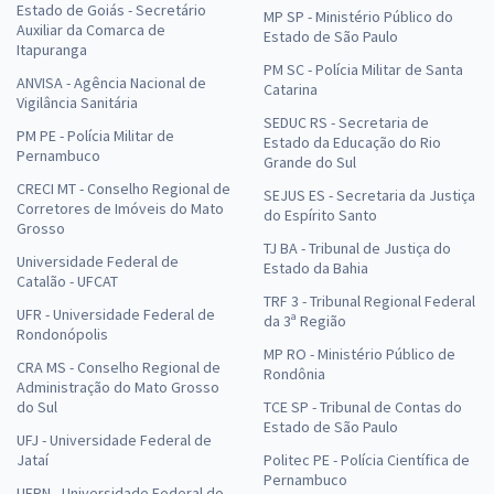
Estado de Goiás - Secretário
MP SP - Ministério Público do
Auxiliar da Comarca de
Estado de São Paulo
Itapuranga
PM SC - Polícia Militar de Santa
ANVISA - Agência Nacional de
Catarina
Vigilância Sanitária
SEDUC RS - Secretaria de
PM PE - Polícia Militar de
Estado da Educação do Rio
Pernambuco
Grande do Sul
CRECI MT - Conselho Regional de
SEJUS ES - Secretaria da Justiça
Corretores de Imóveis do Mato
do Espírito Santo
Grosso
TJ BA - Tribunal de Justiça do
Universidade Federal de
Estado da Bahia
Catalão - UFCAT
TRF 3 - Tribunal Regional Federal
UFR - Universidade Federal de
da 3ª Região
Rondonópolis
MP RO - Ministério Público de
CRA MS - Conselho Regional de
Rondônia
Administração do Mato Grosso
do Sul
TCE SP - Tribunal de Contas do
Estado de São Paulo
UFJ - Universidade Federal de
Jataí
Politec PE - Polícia Científica de
Pernambuco
UFRN - Universidade Federal do