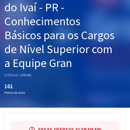
do Ivaí - PR -
Pós
Conhecimentos
Graduação
Básicos para os Cargos
OAB
de Nível Superior com
Mentorias
a Equipe Gran
Questões grátis
Conteúdo gratuito
(CÓDIGO: 184548)
Blog
161
Horas de aula
Aprovados
Atendimento
ESSAS OFERTAS ACABAM EM: