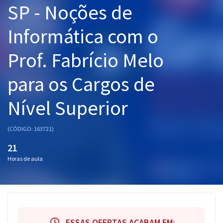
SP - Noções de
Pós
Informática com o
Graduação
Prof. Fabrício Melo
OAB
para os Cargos de
Mentorias
Nível Superior
Questões grátis
Conteúdo gratuito
(CÓDIGO: 163721)
Blog
21
Horas de aula
Aprovados
Atendimento
ESSAS OFERTAS ACABAM EM: