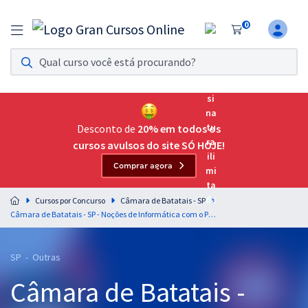
0
Assinatura Ilimitada 11
Acesso a todos os cursos. Teste grátis por 7 dias!
Assinatura OAB Até Passar
Acesso ilimitado a toda preparação para o Exame da
Desconto de
20% em todos os
Ordem, até você passar!
cursos avulsos do site SÓ HOJE!
Comprar agora
Residências Multiprofissionais
Preparação completa e intensiva para as principais
Cursos por Concurso
Câmara de Batatais - SP
residências em saúde do Brasil
Câmara de Batatais - SP - Noções de Informática com o Prof. Fabrício Melo para os Cargos de Nível Superior
Concursos
SP - Outras
Assinatura Ilimitada
Câmara de Batatais -
Cursos 20% OFF