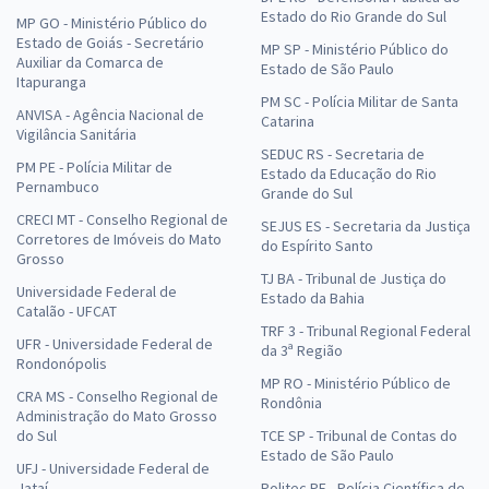
Estado do Rio Grande do Sul
MP GO - Ministério Público do
Estado de Goiás - Secretário
MP SP - Ministério Público do
Auxiliar da Comarca de
Estado de São Paulo
Itapuranga
PM SC - Polícia Militar de Santa
ANVISA - Agência Nacional de
Catarina
Vigilância Sanitária
SEDUC RS - Secretaria de
PM PE - Polícia Militar de
Estado da Educação do Rio
Pernambuco
Grande do Sul
CRECI MT - Conselho Regional de
SEJUS ES - Secretaria da Justiça
Corretores de Imóveis do Mato
do Espírito Santo
Grosso
TJ BA - Tribunal de Justiça do
Universidade Federal de
Estado da Bahia
Catalão - UFCAT
TRF 3 - Tribunal Regional Federal
UFR - Universidade Federal de
da 3ª Região
Rondonópolis
MP RO - Ministério Público de
CRA MS - Conselho Regional de
Rondônia
Administração do Mato Grosso
do Sul
TCE SP - Tribunal de Contas do
Estado de São Paulo
UFJ - Universidade Federal de
Jataí
Politec PE - Polícia Científica de