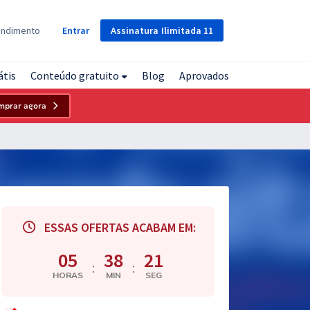
Assinatura
Ilimitada
11
endimento
Entrar
átis
Conteúdo gratuito
Blog
Aprovados
mprar agora
ESSAS OFERTAS ACABAM EM:
05
38
21
:
:
HORAS
MIN
SEG