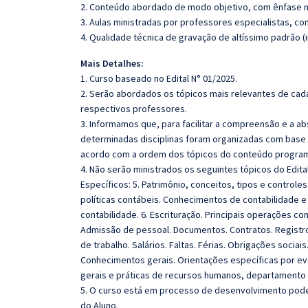
2. Conteúdo abordado de modo objetivo, com ênfase n
3. Aulas ministradas por professores especialistas, co
4. Qualidade técnica de gravação de altíssimo padrão (
Mais Detalhes:
1. Curso baseado no Edital N° 01/2025.
2. Serão abordados os tópicos mais relevantes de cada
respectivos professores.
3. Informamos que, para facilitar a compreensão e a a
determinadas disciplinas foram organizadas com base n
acordo com a ordem dos tópicos do conteúdo program
4. Não serão ministrados os seguintes tópicos do Edi
Específicos: 5. Patrimônio, conceitos, tipos e controle
políticas contábeis. Conhecimentos de contabilidade e 
contabilidade. 6. Escrituração. Principais operações c
Admissão de pessoal. Documentos. Contratos. Registros.
de trabalho. Salários. Faltas. Férias. Obrigações sociais
Conhecimentos gerais. Orientações específicas por e
gerais e práticas de recursos humanos, departamento 
5. O curso está em processo de desenvolvimento poden
do Aluno.