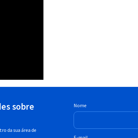
des sobre
Nome
ro da sua área de
E-mail