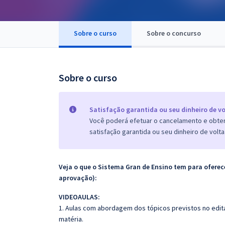
Pós
Graduação
Sobre o curso
Sobre o concurso
OAB
Sobre o curso
Mentorias
Questões grátis
Satisfação garantida ou seu dinheiro de vo
Você poderá efetuar o cancelamento e obter 
Conteúdo gratuito
satisfação garantida ou seu dinheiro de volta
Blog
Aprovados
Veja o que o Sistema Gran de Ensino tem para ofer
aprovação):
Atendimento
VIDEOAULAS:
1. Aulas com abordagem dos tópicos previstos no edita
matéria.