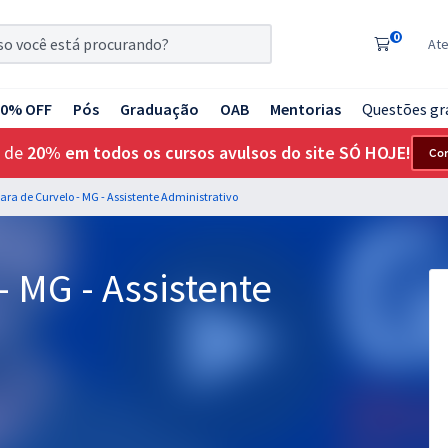
0
At
20% OFF
Pós
Graduação
OAB
Mentorias
Questões gr
 de
20% em todos os cursos avulsos do site SÓ HOJE!
Co
ra de Curvelo - MG - Assistente Administrativo
 MG - Assistente