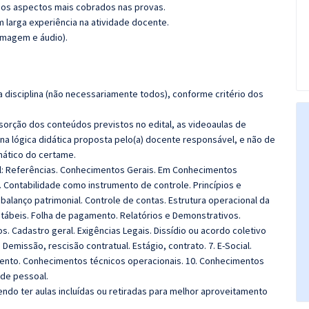
os aspectos mais cobrados nas provas.
m larga experiência na atividade docente.
imagem e áudio).
 disciplina (não necessariamente todos), conforme critério dos
bsorção dos conteúdos previstos no edital, as videoaulas de
a lógica didática proposta pelo(a) docente responsável, e não de
ático do certame.
tal: Referências. Conhecimentos Gerais. Em Conhecimentos
s. Contabilidade como instrumento de controle. Princípios e
balanço patrimonial. Controle de contas. Estrutura operacional da
ontábeis. Folha de pagamento. Relatórios e Demonstrativos.
 Cadastro geral. Exigências Legais. Dissídio ou acordo coletivo
. Demissão, rescisão contratual. Estágio, contrato. 7. E-Social.
vento. Conhecimentos técnicos operacionais. 10. Conhecimentos
de pessoal.
do ter aulas incluídas ou retiradas para melhor aproveitamento