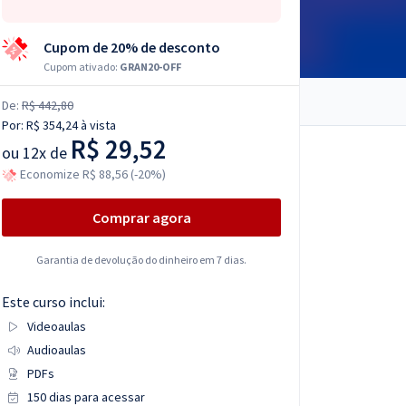
Cupom de 20% de desconto
Cupom ativado:
GRAN20-OFF
De:
R$ 442,80
Por:
R$ 354,24
à vista
R$ 29,52
ou
12x de
Economize R$ 88,56 (-20%)
Comprar agora
Garantia de devolução do dinheiro em 7 dias.
Este curso inclui:
Videoaulas
Audioaulas
PDFs
150 dias para acessar