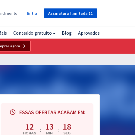
Assinatura
Ilimitada
11
endimento
Entrar
átis
Conteúdo gratuito
Blog
Aprovados
mprar agora
ESSAS OFERTAS ACABAM EM:
12
13
17
:
:
HORAS
MIN
SEG