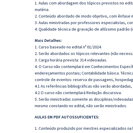
1. Aulas com abordagem dos tópicos previstos no edita
matéria.
2. Conteúdo abordado de modo objetivo, com ênfase n
3. Aulas ministradas por professores especialistas, co
4. Qualidade técnica de gravação de altíssimo padrão 
Mais Detalhes:
1. Curso baseado no edital nº 01/2024.
2. Serão abordados os tópicos relevantes (não necessa
3. Carga horária prevista: 314 videoaulas.
4. O Curso não contemplará em Conhecimentos Específ
endereçamentos postais; Contabilidade básica. Técnicas
controle de eventos: reserva de passagens, hospedagem
4.1 As referências bibliográficas não serão abordadas,
4.2 O curso não contemplará Redação discursiva.
5. Serão ministradas somente as disciplinas/videoaula
mesmo constando no edital, não serão ministrados.
AULAS EM PDF AUTOSSUFICIENTES:
1. Conteúdo produzido por mestres especializados na 