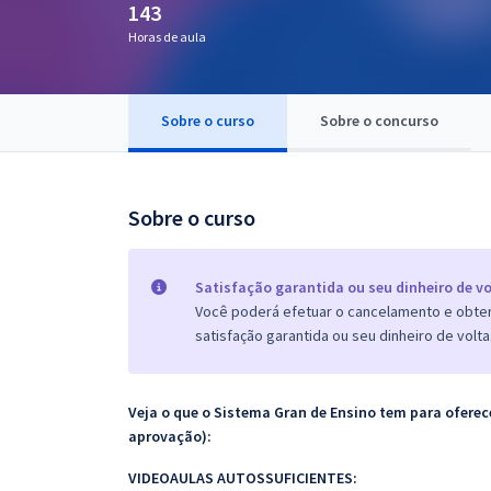
143
Pós
Horas de aula
Graduação
Sobre o curso
Sobre o concurso
OAB
Mentorias
Sobre o curso
Questões grátis
Conteúdo gratuito
Satisfação garantida ou seu dinheiro de vo
Você poderá efetuar o cancelamento e obter 
Blog
satisfação garantida ou seu dinheiro de volta
Aprovados
Veja o que o Sistema Gran de Ensino tem para ofer
Atendimento
aprovação):
VIDEOAULAS AUTOSSUFICIENTES: