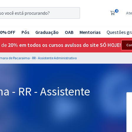
0
At
20% OFF
Pós
Graduação
OAB
Mentorias
Questões gr
 de
20% em todos os cursos avulsos do site SÓ HOJE!
Co
ara de Pacaraima - RR - Assistente Administrativo
 - RR - Assistente