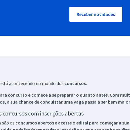
Receber novidades
ue está acontecendo no mundo dos
concursos.
ara concurso e comece a se preparar o quanto antes. Com muita
os, a sua chance de conquistar uma vaga passa a ser bem maior
os concursos com inscrições abertas
s são os
concursos abertos e acesse o edital para começar a sua
ido pode lhe fazer perder a inscrição e ver o seu sonho se dis