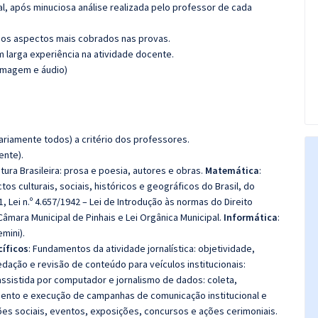
l, após minuciosa análise realizada pelo professor de cada
os aspectos mais cobrados nas provas.
m larga experiência na atividade docente.
(imagem e áudio)
riamente todos) a critério dos professores.
ente).
ratura Brasileira: prosa e poesia, autores e obras.
Matemática
:
tos culturais, sociais, históricos e geográficos do Brasil, do
1, Lei n.º 4.657/1942 – Lei de Introdução às normas do Direito
 Câmara Municipal de Pinhais e Lei Orgânica Municipal.
Informática
:
mini).
íficos
:
Fundamentos da atividade jornalística: objetividade,
 Redação e revisão de conteúdo para veículos
institucionais:
assistida por computador e jornalismo de dados: coleta,
mento e execução de campanhas de comunicação institucional e
ões sociais, eventos, exposições, concursos e ações cerimoniais.