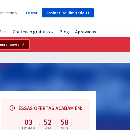
Assinatura
Ilimitada
11
endimento
Entrar
átis
Conteúdo gratuito
Blog
Aprovados
mprar agora
ESSAS OFERTAS ACABAM EM:
03
52
58
:
:
HORAS
MIN
SEG