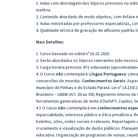
1. Aulas com abordagem dos tópicos previstos no edita
matéria.
2. Conteúdo abordado de modo objetivo, com ênfase n
3. Aulas ministradas por professores especialistas, co
4. Qualidade técnica de gravação de altíssimo padrão 
Mais Detalhes:
1. Curso baseado no edital nº 01.01.2025.
2. Serão abordados os tópicos relevantes (não necessa
3. Carga horária prevista: 472 videoaulas (aproximadam
4. O Curso
não
contemplará:
Língua Portuguesa
: Lite
conversões de moedas.
Conhecimentos Gerais
: Aspec
município de Pinhais e do Estado Paraná. Lei nº 14.230/2
Brasileiro – LINDB (Art. 20 ao 30); Regimento Interno da
ferramentas generativas de texto (ChatGPT, Copilot, Ge
4.1 O Curso
não
contemplará em
conhecimentos espec
imparcialidade, interesse público e ética jornalística.
boletins, sites, redes sociais e releases. Reportagem 
cruzamento e visualização de
dados públicos. Planeja
educativa. Organização de programas de visitas, reuni