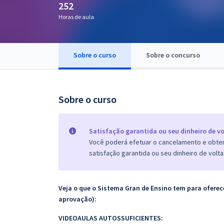
252
Pós
Horas de aula
Graduação
Sobre o curso
Sobre o concurso
OAB
Mentorias
Sobre o curso
Questões grátis
Conteúdo gratuito
Satisfação garantida ou seu dinheiro de vo
Você poderá efetuar o cancelamento e obter 
Blog
satisfação garantida ou seu dinheiro de volta
Aprovados
Veja o que o Sistema Gran de Ensino tem para ofer
Atendimento
aprovação):
VIDEOAULAS AUTOSSUFICIENTES: