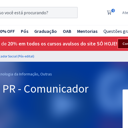
0
At
20% OFF
Pós
Graduação
OAB
Mentorias
Questões gr
 de
20% em todos os cursos avulsos do site SÓ HOJE!
Co
ador Social (Pós-edital)
cnologia da Informação, Outras
- PR - Comunicador