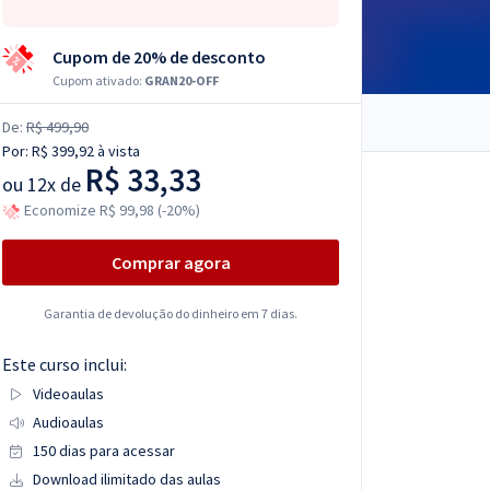
Cupom de 20% de desconto
Cupom ativado:
GRAN20-OFF
De:
R$ 499,90
Por:
R$ 399,92
à vista
R$ 33,33
ou
12x de
Economize R$ 99,98 (-20%)
Comprar agora
Garantia de devolução do dinheiro em 7 dias.
Este curso inclui:
Videoaulas
Audioaulas
150 dias para acessar
Download ilimitado das aulas