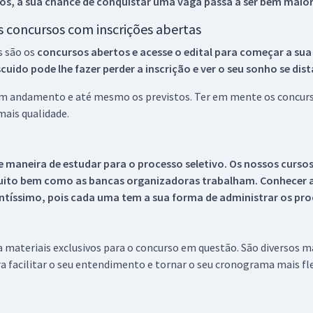
os, a sua chance de conquistar uma vaga passa a ser bem maior
os concursos com inscrições abertas
s são os
concursos abertos e acesse o edital para começar a sua
ido pode lhe fazer perder a inscrição e ver o seu sonho se dis
 em andamento e até mesmo os previstos. Ter em mente os concurso
ais qualidade.
 maneira de estudar para o processo seletivo. Os nossos curso
uito bem como as bancas organizadoras trabalham. Conhecer a
tíssimo, pois cada uma tem a sua forma de administrar os proc
 a materiais exclusivos para o concurso em questão. São diversos 
a facilitar o seu entendimento e tornar o seu cronograma mais fle