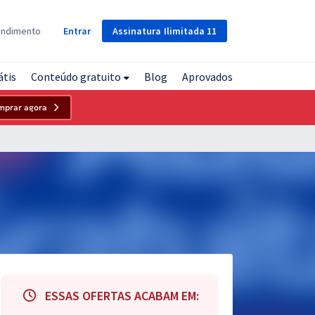
Assinatura
Ilimitada
11
endimento
Entrar
átis
Conteúdo gratuito
Blog
Aprovados
mprar agora
ESSAS OFERTAS ACABAM EM: