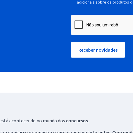
adicionais sobre os produtos d
Receber novidades
ue está acontecendo no mundo dos
concursos.
ara concurso e comece a se preparar o quanto antes. Com muita