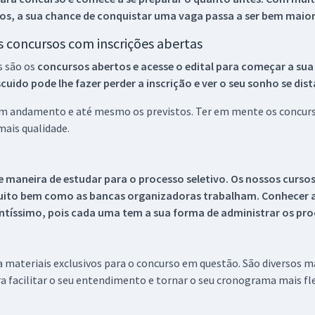
os, a sua chance de conquistar uma vaga passa a ser bem maior
os concursos com inscrições abertas
s são os
concursos abertos e acesse o edital para começar a sua
ido pode lhe fazer perder a inscrição e ver o seu sonho se dis
 em andamento e até mesmo os previstos. Ter em mente os concurso
ais qualidade.
 maneira de estudar para o processo seletivo. Os nossos curso
uito bem como as bancas organizadoras trabalham. Conhecer a
tíssimo, pois cada uma tem a sua forma de administrar os proc
 a materiais exclusivos para o concurso em questão. São diversos 
a facilitar o seu entendimento e tornar o seu cronograma mais fle