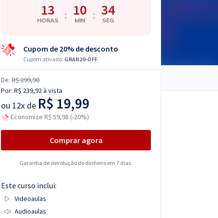
13
10
33
:
:
HORAS
MIN
SEG
Cupom de 20% de desconto
Cupom ativado:
GRAN20-OFF
De:
R$ 299,90
Por:
R$ 239,92
à vista
R$ 19,99
ou
12x de
Economize R$ 59,98 (-20%)
Comprar agora
Garantia de devolução do dinheiro em 7 dias.
Este curso inclui:
Videoaulas
Audioaulas