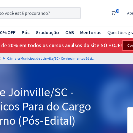
0
At
20% OFF
Pós
Graduação
OAB
Mentorias
Questões gr
 de
20% em todos os cursos avulsos do site SÓ HOJE!
Co
C
Câmara Municipal de Joinville/SC - Conhecimentos Básicos Para do Cargo de Controlador Interno (Pós-Edital)
 Joinville/SC -
cos Para do Cargo
rno (Pós-Edital)