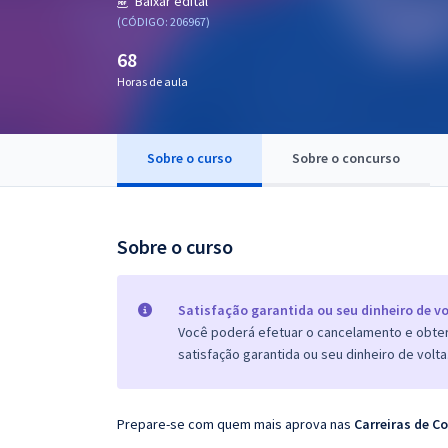
Baixar edital
Pós
(CÓDIGO: 206967)
68
Graduação
Horas de aula
OAB
Mentorias
Sobre o curso
Sobre o concurso
Questões grátis
Sobre o curso
Conteúdo gratuito
Blog
Satisfação garantida ou seu dinheiro de vo
Aprovados
Você poderá efetuar o cancelamento e obter 
satisfação garantida ou seu dinheiro de volta
Atendimento
Prepare-se com quem mais aprova nas
Carreiras de C