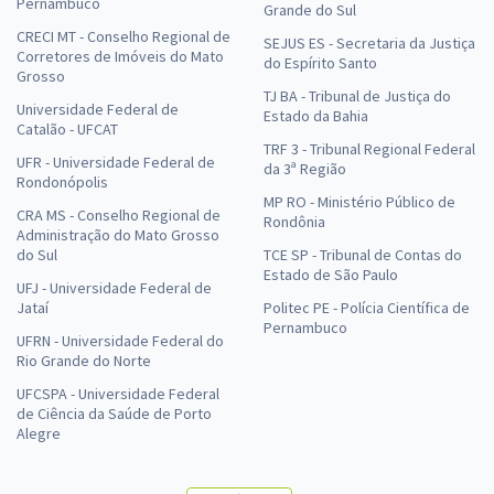
Pernambuco
Grande do Sul
CRECI MT - Conselho Regional de
SEJUS ES - Secretaria da Justiça
Corretores de Imóveis do Mato
do Espírito Santo
Grosso
TJ BA - Tribunal de Justiça do
Universidade Federal de
Estado da Bahia
Catalão - UFCAT
TRF 3 - Tribunal Regional Federal
UFR - Universidade Federal de
da 3ª Região
Rondonópolis
MP RO - Ministério Público de
CRA MS - Conselho Regional de
Rondônia
Administração do Mato Grosso
do Sul
TCE SP - Tribunal de Contas do
Estado de São Paulo
UFJ - Universidade Federal de
Jataí
Politec PE - Polícia Científica de
Pernambuco
UFRN - Universidade Federal do
Rio Grande do Norte
UFCSPA - Universidade Federal
de Ciência da Saúde de Porto
Alegre