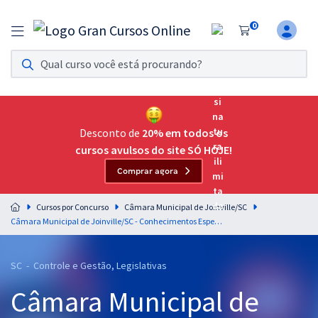
0
Assinatura Ilimitada 11
Acesso a todos os cursos. Teste grátis por 7 dias!
Assinatura OAB Até Passar
Acesso ilimitado a toda preparação para o Exame da
Desconto de
20% em todos os
Ordem, até você passar!
cursos avulsos do site SÓ HOJE!
Comprar agora
Residências Multiprofissionais
Preparação completa e intensiva para as principais
Cursos por Concurso
Câmara Municipal de Joinville/SC
residências em saúde do Brasil
Câmara Municipal de Joinville/SC - Conhecimentos Específicos Para o Cargo de Controlador Interno (Pós-Edital)
Concursos
SC - Controle e Gestão, Legislativas
Assinatura Ilimitada
Câmara Municipal de
Cursos 20% OFF