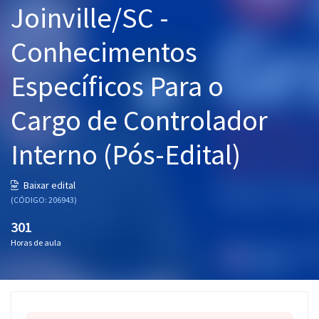
Joinville/SC -
Pós
Conhecimentos
Graduação
Específicos Para o
OAB
Cargo de Controlador
Mentorias
Interno (Pós-Edital)
Questões grátis
Conteúdo gratuito
Baixar edital
(CÓDIGO: 206943)
Blog
301
Aprovados
Horas de aula
Atendimento