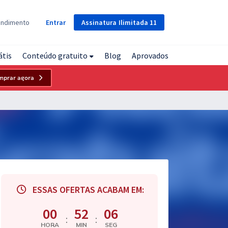
Assinatura
Ilimitada
11
endimento
Entrar
átis
Conteúdo gratuito
Blog
Aprovados
mprar agora
ESSAS OFERTAS ACABAM EM:
00
52
06
:
:
HORA
MIN
SEG