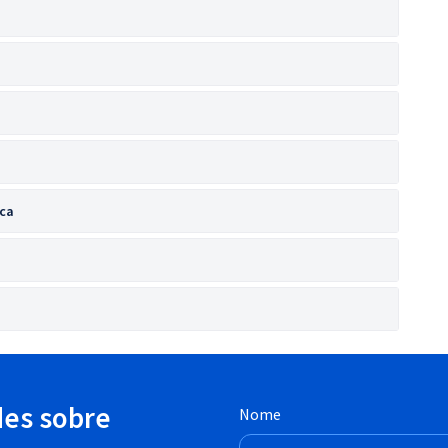
ica
des sobre
Nome