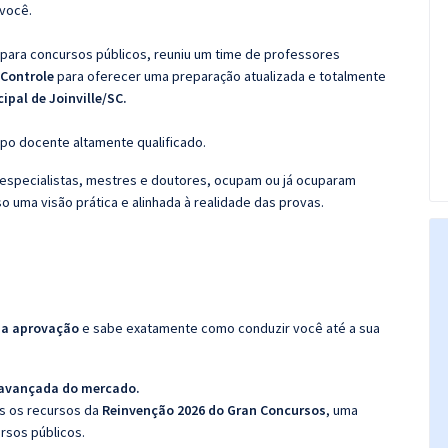
 você.
 para concursos públicos, reuniu um time de professores
 Controle
para oferecer uma preparação atualizada e totalmente
pal de Joinville/SC.
po docente altamente qualificado.
specialistas, mestres e doutores, ocupam ou já ocuparam
so uma visão prática e alinhada à realidade das provas.
da aprovação
e sabe exatamente como conduzir você até a sua
 avançada do mercado.
os os recursos da
Reinvenção 2026 do Gran Concursos
, uma
rsos públicos.