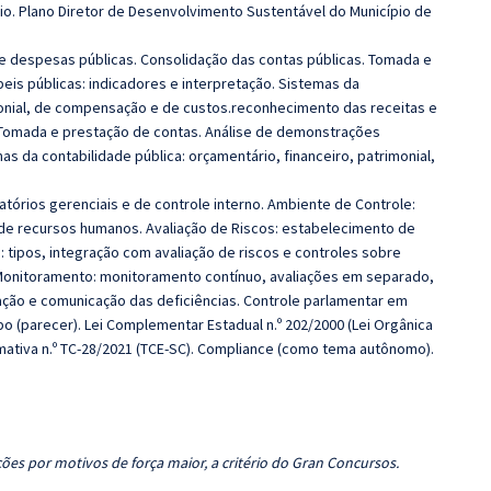
pio. Plano Diretor de Desenvolvimento Sustentável do Município de
 despesas públicas. Consolidação das contas públicas. Tomada e
is públicas: indicadores e interpretação. Sistemas da
imonial, de compensação e de custos.reconhecimento das receitas e
 Tomada e prestação de contas. Análise de demonstrações
as da contabilidade pública: orçamentário, financeiro, patrimonial,
atórios gerenciais e de controle interno. Ambiente de Controle:
ca de recursos humanos. Avaliação de Riscos: estabelecimento de
: tipos, integração com avaliação de riscos e controles sobre
Monitoramento: monitoramento contínuo, avaliações em separado,
ção e comunicação das deficiências. Controle parlamentar em
po (parecer). Lei Complementar Estadual n.º 202/2000 (Lei Orgânica
rmativa n.º TC-28/2021 (TCE-SC). Compliance (como tema autônomo).
ões por motivos de força maior, a critério do Gran Concursos.