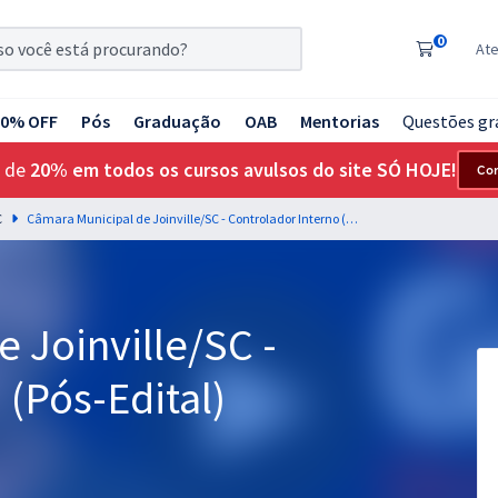
0
At
20% OFF
Pós
Graduação
OAB
Mentorias
Questões gr
 de
20% em todos os cursos avulsos do site SÓ HOJE!
Co
C
Câmara Municipal de Joinville/SC - Controlador Interno (Pós-Edital)
 Joinville/SC -
 (Pós-Edital)