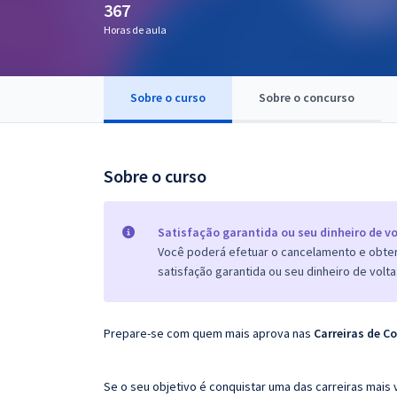
367
Pós
Horas de aula
Graduação
Sobre o curso
Sobre o concurso
OAB
Mentorias
Sobre o curso
Questões grátis
Conteúdo gratuito
Satisfação garantida ou seu dinheiro de vo
Você poderá efetuar o cancelamento e obter 
Blog
satisfação garantida ou seu dinheiro de volta
Aprovados
Prepare-se com quem mais aprova nas
Carreiras de C
Atendimento
Se o seu objetivo é conquistar uma das carreiras mais 