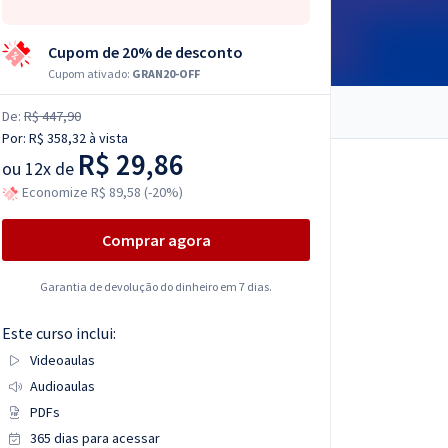
Cupom de 20% de desconto
Cupom ativado:
GRAN20-OFF
De:
R$ 447,90
Por:
R$ 358,32
à vista
R$ 29,86
ou
12x de
Economize R$ 89,58 (-20%)
Comprar agora
Garantia de devolução do dinheiro em 7 dias.
Este curso inclui:
Videoaulas
Audioaulas
PDFs
365 dias para acessar