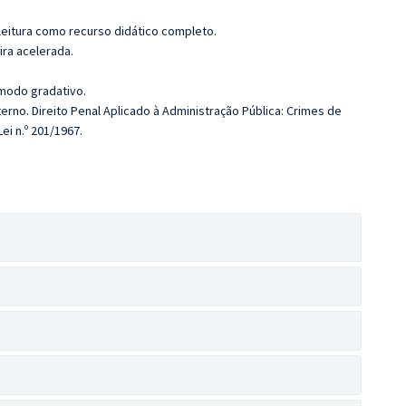
leitura como recurso didático completo.
ira acelerada.
 modo gradativo.
erno. Direito Penal Aplicado à Administração Pública: Crimes de
i n.º 201/1967.