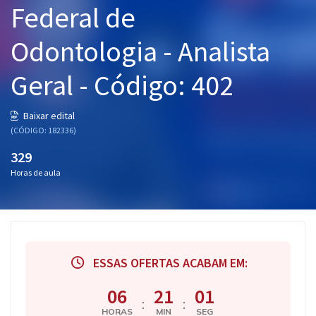
Federal de
Pós
Odontologia - Analista
Graduação
Geral - Código: 402
OAB
Mentorias
Baixar edital
(CÓDIGO: 182336)
Questões grátis
329
Horas de aula
Conteúdo gratuito
Blog
Aprovados
ESSAS OFERTAS ACABAM EM:
Atendimento
06
21
01
:
:
HORAS
MIN
SEG