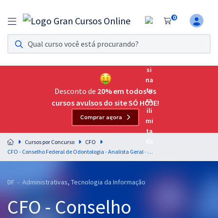
0
Assinatura Ilimitada 11
Acesso a todos os cursos. Teste grátis por 7 dias!
Assinatura OAB Até Passar
Acesso ilimitado a toda preparação para o Exame da
Desconto de
20% em todos os
Ordem, até você passar!
cursos avulsos do site SÓ HOJE!
Comprar agora
Residências Multiprofissionais
Preparação completa e intensiva para as principais
Cursos por Concurso
CFO
residências em saúde do Brasil
CFO - Conselho Federal de Odontologia - Analista Geral - Código: 402
Concursos
DF - Administrativas, Tecnologia da Informação
Assinatura Ilimitada
CFO - Conselho
Cursos 20% OFF