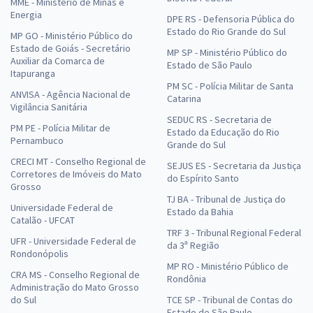
MME - Ministério de Minas e
Energia
DPE RS - Defensoria Pública do
Estado do Rio Grande do Sul
MP GO - Ministério Público do
Estado de Goiás - Secretário
MP SP - Ministério Público do
Auxiliar da Comarca de
Estado de São Paulo
Itapuranga
PM SC - Polícia Militar de Santa
ANVISA - Agência Nacional de
Catarina
Vigilância Sanitária
SEDUC RS - Secretaria de
PM PE - Polícia Militar de
Estado da Educação do Rio
Pernambuco
Grande do Sul
CRECI MT - Conselho Regional de
SEJUS ES - Secretaria da Justiça
Corretores de Imóveis do Mato
do Espírito Santo
Grosso
TJ BA - Tribunal de Justiça do
Universidade Federal de
Estado da Bahia
Catalão - UFCAT
TRF 3 - Tribunal Regional Federal
UFR - Universidade Federal de
da 3ª Região
Rondonópolis
MP RO - Ministério Público de
CRA MS - Conselho Regional de
Rondônia
Administração do Mato Grosso
do Sul
TCE SP - Tribunal de Contas do
Estado de São Paulo