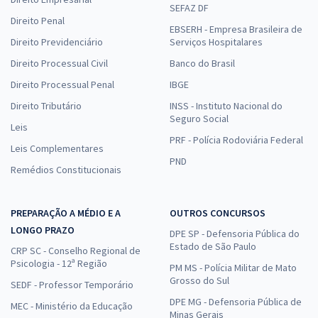
SEFAZ DF
Direito Penal
EBSERH - Empresa Brasileira de
Direito Previdenciário
Serviços Hospitalares
Direito Processual Civil
Banco do Brasil
Direito Processual Penal
IBGE
Direito Tributário
INSS - Instituto Nacional do
Seguro Social
Leis
PRF - Polícia Rodoviária Federal
Leis Complementares
PND
Remédios Constitucionais
PREPARAÇÃO A MÉDIO E A
OUTROS CONCURSOS
LONGO PRAZO
DPE SP - Defensoria Pública do
Estado de São Paulo
CRP SC - Conselho Regional de
Psicologia - 12ª Região
PM MS - Polícia Militar de Mato
Grosso do Sul
SEDF - Professor Temporário
DPE MG - Defensoria Pública de
MEC - Ministério da Educação
Minas Gerais