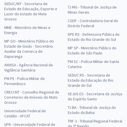
SEDUC/MT - Secretaria de
TJ MG - Tribunal de Justiça de
Estado de Educação, Esporte e
Minas Gerais
Lazer do estado de Mato
Grosso
CGDF - Controladoria Geral do
Distrito Federal
MME - Ministério de Minas e
Energia
DPE RS - Defensoria Pública do
Estado do Rio Grande do Sul
MP GO - Ministério Público do
Estado de Goiás - Secretário
MP SP - Ministério Público do
Auxiliar da Comarca de
Estado de São Paulo
Itapuranga
PM SC - Polícia Militar de Santa
ANVISA - Agência Nacional de
Catarina
Vigilância Sanitária
SEDUC RS - Secretaria de
PM PE - Polícia Militar de
Estado da Educação do Rio
Pernambuco
Grande do Sul
CRECI MT - Conselho Regional de
SEJUS ES - Secretaria da Justiça
Corretores de Imóveis do Mato
do Espírito Santo
Grosso
TJ BA - Tribunal de Justiça do
Universidade Federal de
Estado da Bahia
Catalão - UFCAT
TRF 3 - Tribunal Regional Federal
UFR - Universidade Federal de
da 3ª Região