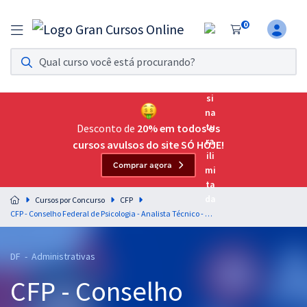
0
Assinatura Ilimitada 11
Acesso a todos os cursos. Teste grátis por 7 dias!
Assinatura OAB Até Passar
Acesso ilimitado a toda preparação para o Exame da
Desconto de
20% em todos os
Ordem, até você passar!
cursos avulsos do site SÓ HOJE!
Comprar agora
Residências Multiprofissionais
Preparação completa e intensiva para as principais
Cursos por Concurso
CFP
residências em saúde do Brasil
CFP - Conselho Federal de Psicologia - Analista Técnico - Administrativo
Concursos
DF - Administrativas
Assinatura Ilimitada
CFP - Conselho
Cursos 20% OFF