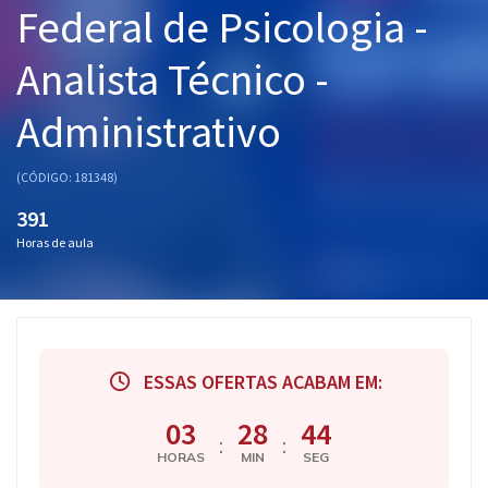
Federal de Psicologia -
Pós
Analista Técnico -
Graduação
Administrativo
OAB
Mentorias
(CÓDIGO: 181348)
391
Questões grátis
Horas de aula
Conteúdo gratuito
Blog
Aprovados
ESSAS OFERTAS ACABAM EM:
Atendimento
03
28
43
:
:
HORAS
MIN
SEG