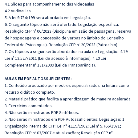
4.1 Slides para acompanhamento das videoaulas
4.2 Audioaulas
5. A lei 9.784/199 será abordada em Legislação.
6. O seguinte tópico não será ofertado: Legislação específica:
Resolução CFP nº 06/2023 (Disciplina emissão de passagens, reserva
de hospedagens e concessão de verbas no âmbito do Conselho
Federal de Psicologia.). Resolução CFP nº 20/2023 (Patrocínio)
7. Os tópicos a seguir serão abordados na aula de Legislação: 4.19
Lei nº 12.527/2011 (Lei de acesso à informação). 4.20 Lei
Complementar nº 131/2009 (Lei da Transparência).
AULAS EM PDF AUTOSSUFICIENTES:
1. Conteúdo produzido por mestres especializados na leitura como
recurso didático completo.
2. Material prático que facilita a aprendizagem de maneira acelerada.
3. Exercícios comentados.
4. Não serão ministrados PDF Sintéticos.
5. Não serão ministrados em PDF Autossuficientes:
Legislação:
1
Organização interna do CFP: Lei nº 4.119/1962; Lei nº 5.766/1971;
Resolução CFP nº 03/2007 e atualizações; Resolução CFP nº