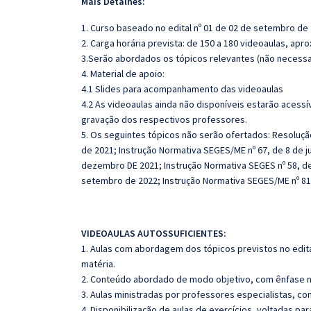
Mais Detalhes:
1. Curso baseado no edital nº 01 de 02 de setembro de 
2. Carga horária prevista: de 150 a 180 videoaulas, ap
3.Serão abordados os tópicos relevantes (não necessar
4. Material de apoio:
4.1 Slides para acompanhamento das videoaulas
4.2 As videoaulas ainda não disponíveis estarão ace
gravação dos respectivos professores.
5. Os seguintes tópicos não serão ofertados: Resolução
de 2021; Instrução Normativa SEGES/ME nº 67, de 8 de j
dezembro DE 2021; Instrução Normativa SEGES nº 58, de
setembro de 2022; Instrução Normativa SEGES/ME nº 81
VIDEOAULAS AUTOSSUFICIENTES:
1. Aulas com abordagem dos tópicos previstos no edita
matéria.
2. Conteúdo abordado de modo objetivo, com ênfase n
3. Aulas ministradas por professores especialistas, co
4. Disponibilização de aulas de exercícios, voltadas pa