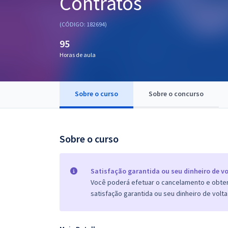
Contratos
Pós
(CÓDIGO: 182694)
Graduação
95
Horas de aula
OAB
Mentorias
Sobre o curso
Sobre o concurso
Questões grátis
Conteúdo gratuito
Sobre o curso
Blog
Aprovados
Satisfação garantida ou seu dinheiro de vo
Você poderá efetuar o cancelamento e obter 
satisfação garantida ou seu dinheiro de volta
Atendimento