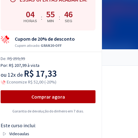
04
55
45
:
:
HORAS
MIN
SEG
Cupom de 20% de desconto
Cupom ativado:
GRAN20-OFF
De:
R$ 259,99
Por:
R$ 207,99
à vista
R$ 17,33
ou
12x de
Economize R$ 52,00 (-20%)
Comprar agora
Garantia de devolução do dinheiro em 7 dias.
Este curso inclui:
Videoaulas