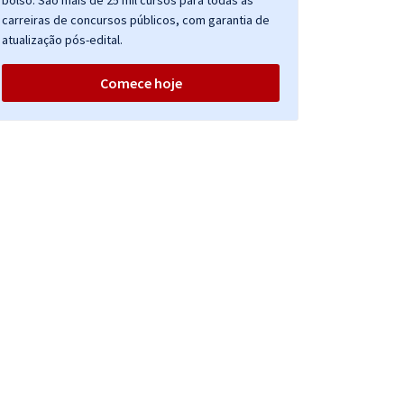
bolso. São mais de 25 mil cursos para todas as
carreiras de concursos públicos, com garantia de
atualização pós-edital.
Comece hoje