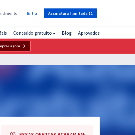
Assinatura
Ilimitada
11
endimento
Entrar
átis
Conteúdo gratuito
Blog
Aprovados
mprar agora
ESSAS OFERTAS ACABAM EM: