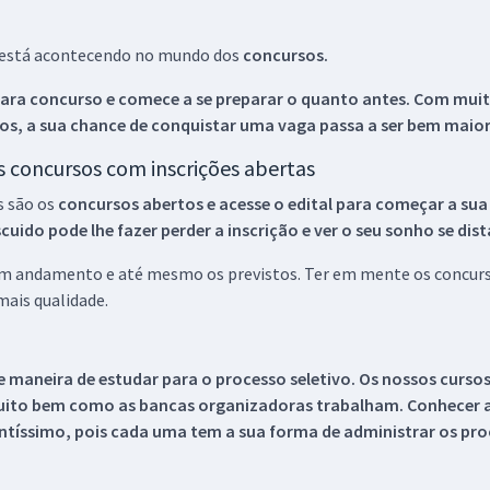
ue está acontecendo no mundo dos
concursos.
ara concurso e comece a se preparar o quanto antes. Com muita
os, a sua chance de conquistar uma vaga passa a ser bem maior
os concursos com inscrições abertas
s são os
concursos abertos e acesse o edital para começar a sua
ido pode lhe fazer perder a inscrição e ver o seu sonho se dis
 em andamento e até mesmo os previstos. Ter em mente os concurso
ais qualidade.
 maneira de estudar para o processo seletivo. Os nossos curso
uito bem como as bancas organizadoras trabalham. Conhecer a
tíssimo, pois cada uma tem a sua forma de administrar os proc