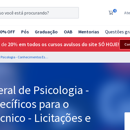
0
At
20% OFF
Pós
Graduação
OAB
Mentorias
Questões gr
 de
20% em todos os cursos avulsos do site SÓ HOJE!
Co
CFP - Conselho Federal de Psicologia - Conhecimentos Específicos para o cargo de Analista Técnico - Licitações e Contratos
ral de Psicologia -
cíficos para o
cnico - Licitações e