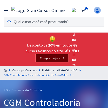
0
Assinatura Ilimitada 11
Acesso a todos os cursos. Teste grátis por 7 dias!
Assinatura OAB Até Passar
Acesso ilimitado a toda preparação para o Exame da
Desconto de
20% em todos os
Ordem, até você passar!
cursos avulsos do site SÓ HOJE!
Comprar agora
Residências Multiprofissionais
Preparação completa e intensiva para as principais
Cursos por Concurso
Prefeitura de Porto Velho - RO
residências em saúde do Brasil
CGM Controladoria Geral do Município de Porto Velho - RO - Conhecimentos Específicos para o Cargo 1: Auditor
Concursos
RO - Fiscais e de Controle
Assinatura Ilimitada
CGM Controladoria
Cursos 20% OFF