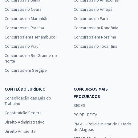
Concursos na Bahia
Concursos no Amazonas
Concursos no Ceará
Concursos no Amapá
Concursos no Maranhão
Concursos no Pará
Concursos na Paraíba
Concursos em Rondônia
Concursos em Pernambuco
Concursos em Roraima
Concursos no Piauí
Concursos no Tocantins
Concursos no Rio Grande do
Norte
Concursos em Sergipe
CONTEÚDO JURÍDICO
CONCURSOS MAIS
PROCURADOS
Consolidação das Leis do
Trabalho
SEDES
Constituição Federal
PC DF - DELTA
Direito Administrativo
PM AL - Polícia Militar do Estado
de Alagoas
Direito Ambiental