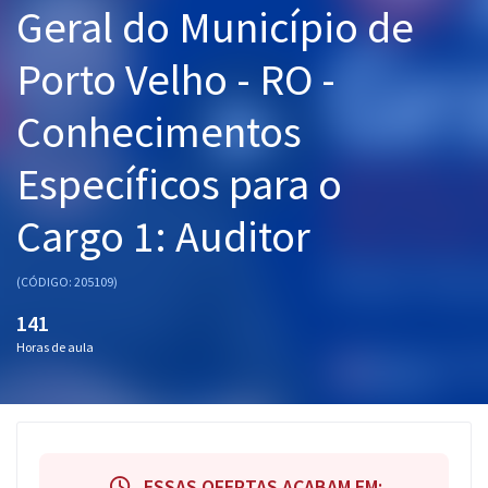
Geral do Município de
Pós
Porto Velho - RO -
Graduação
Conhecimentos
OAB
Específicos para o
Mentorias
Cargo 1: Auditor
Questões grátis
Conteúdo gratuito
(CÓDIGO: 205109)
Blog
141
Horas de aula
Aprovados
Atendimento
ESSAS OFERTAS ACABAM EM: