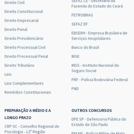
SEFAZ CE - Secretaria da
Direito Civil
Fazenda do Estado do Ceará
Direito Constitucional
PETROBRAS
Direito Empresarial
SEFAZ DF
Direito Penal
EBSERH - Empresa Brasileira de
Direito Previdenciário
Serviços Hospitalares
Direito Processual Civil
Banco do Brasil
Direito Processual Penal
IBGE
Direito Tributário
INSS - Instituto Nacional do
Seguro Social
Leis
PRF - Polícia Rodoviária Federal
Leis Complementares
PND
Remédios Constitucionais
PREPARAÇÃO A MÉDIO E A
OUTROS CONCURSOS
LONGO PRAZO
DPE SP - Defensoria Pública do
Estado de São Paulo
CRP SC - Conselho Regional de
Psicologia - 12ª Região
PM MS - Polícia Militar de Mato