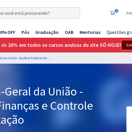
0
At
20% OFF
Pós
Graduação
OAB
Mentorias
Questões gr
 de
20% em todos os cursos avulsos do site SÓ HOJE!
Co
CGU - Controladoria-Geral da União - Auditor Federal de Finanças e Controle - Auditoria e Fiscalização
-Geral da União -
Finanças e Controle
ização