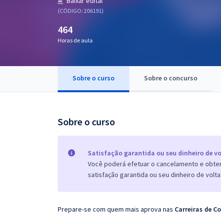
Baixar edital
Pós
(CÓDIGO: 206191)
464
Graduação
Horas de aula
OAB
Mentorias
Sobre o curso
Sobre o concurso
Questões grátis
Sobre o curso
Conteúdo gratuito
Blog
Satisfação garantida ou seu dinheiro de vo
Aprovados
Você poderá efetuar o cancelamento e obter 
satisfação garantida ou seu dinheiro de volta
Atendimento
Prepare-se com quem mais aprova nas
Carreiras de Co