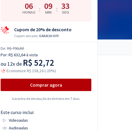
06
09
32
:
:
HORAS
MIN
SEG
Cupom de 20% de desconto
Cupom ativado:
GRAN20-OFF
De:
R$ 790,80
Por:
R$ 632,64
à vista
R$ 52,72
ou
12x de
Economize R$ 158,16 (-20%)
Comprar agora
Garantia de devolução do dinheiro em 7 dias.
Este curso inclui:
Videoaulas
Audioaulas