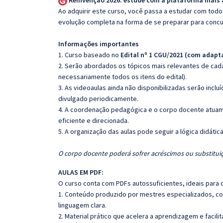
Reinvenção 2026: estude com a plataforma mais
Ao adquirir este curso, você passa a estudar com tod
evolução completa na forma de se preparar para concu
Informações importantes
1. Curso baseado no
Edital nº 1 CGU/2021 (com adapt
2. Serão abordados os tópicos mais relevantes de cada
necessariamente todos os itens do edital).
3. As videoaulas ainda não disponibilizadas serão inc
divulgado periodicamente.
4. A coordenação pedagógica e o corpo docente atuam
eficiente e direcionada.
5. A organização das aulas pode seguir a lógica didáti
O corpo docente poderá sofrer acréscimos ou substituiç
AULAS EM PDF:
O curso conta com PDFs autossuficientes, ideais para 
1. Conteúdo produzido por mestres especializados, co
linguagem clara.
2. Material prático que acelera a aprendizagem e facilit