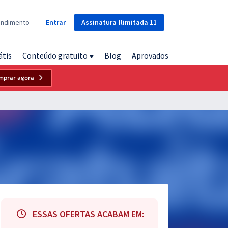
Assinatura
Ilimitada
11
endimento
Entrar
átis
Conteúdo gratuito
Blog
Aprovados
mprar agora
ESSAS OFERTAS ACABAM EM: