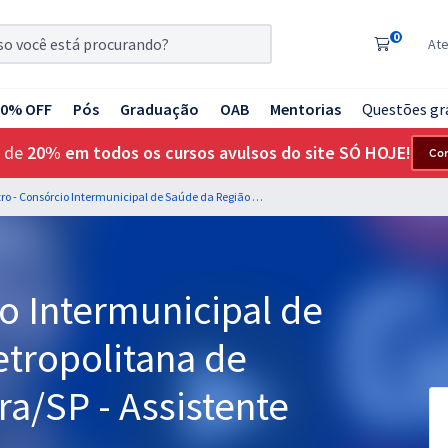
0
At
20% OFF
Pós
Graduação
OAB
Mentorias
Questões gr
 de
20% em todos os cursos avulsos do site SÓ HOJE!
Co
Cismetro - Consórcio Intermunicipal de Saúde da Região Metropolitana de Campinas - Holambra/SP - Assistente Social
o Intermunicipal de
tropolitana de
a/SP - Assistente