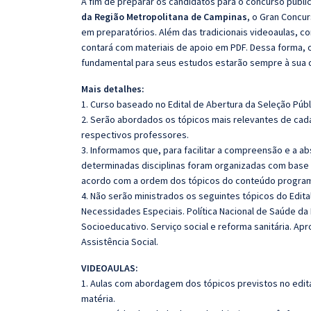
A fim de preparar os candidatos para o concurso públi
da Região Metropolitana de Campinas
, o Gran Concu
em preparatórios. Além das tradicionais videoaulas, c
contará com materiais de apoio em PDF. Dessa forma, 
fundamental para seus estudos estarão sempre à sua 
Mais detalhes:
1. Curso baseado no Edital de Abertura da Seleção Públ
2. Serão abordados os tópicos mais relevantes de cada
respectivos professores.
3. Informamos que, para facilitar a compreensão e a a
determinadas disciplinas foram organizadas com base n
acordo com a ordem dos tópicos do conteúdo program
4. Não serão ministrados os seguintes tópicos do Edita
Necessidades Especiais. Política Nacional de Saúde d
Socioeducativo. Serviço social e reforma sanitária. Apro
Assistência Social.
VIDEOAULAS:
1. Aulas com abordagem dos tópicos previstos no edita
matéria.