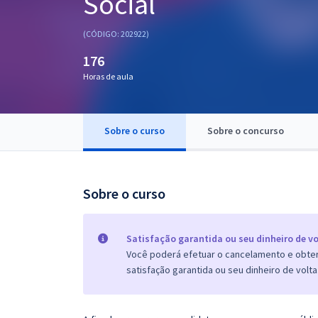
Social
Pós
(CÓDIGO: 202922)
Graduação
176
Horas de aula
OAB
Mentorias
Sobre o curso
Sobre o concurso
Questões grátis
Conteúdo gratuito
Sobre o curso
Blog
Aprovados
Satisfação garantida ou seu dinheiro de vo
Você poderá efetuar o cancelamento e obter 
satisfação garantida ou seu dinheiro de volta
Atendimento