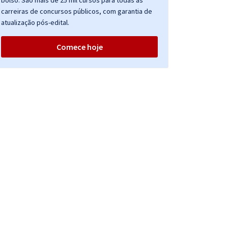
bolso. São mais de 25 mil cursos para todas as
carreiras de concursos públicos, com garantia de
atualização pós-edital.
Comece hoje