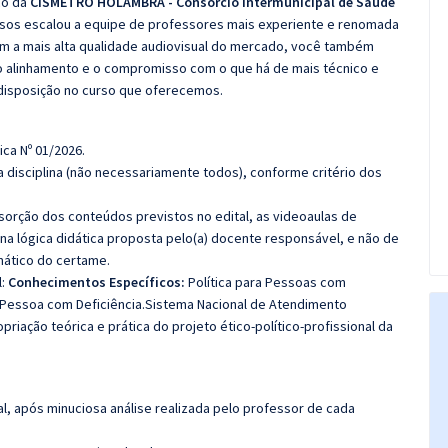
co da
CISMETRO HOLAMBRA - Consórcio Intermunicipal de Saúde
rsos escalou a equipe de professores mais experiente e renomada
om a mais alta qualidade audiovisual do mercado, você também
o alinhamento e o compromisso com o que há de mais técnico e
disposição no curso que oferecemos.
ica Nº 01/2026.
 disciplina (não necessariamente todos), conforme critério dos
bsorção dos conteúdos previstos no edital, as videoaulas de
a lógica didática proposta pelo(a) docente responsável, e não de
ático do certame.
l:
Conhecimentos Específicos:
Política para Pessoas com
a Pessoa com Deficiência.Sistema Nacional de Atendimento
priação teórica e prática do projeto ético-político-profissional da
l, após minuciosa análise realizada pelo professor de cada