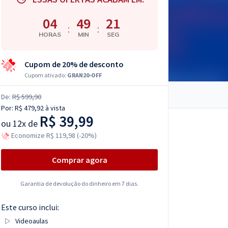
04
49
20
:
:
HORAS
MIN
SEG
Cupom de 20% de desconto
Cupom ativado:
GRAN20-OFF
De:
R$ 599,90
Por:
R$ 479,92
à vista
R$ 39,99
ou
12x de
Economize R$ 119,98 (-20%)
Comprar agora
Garantia de devolução do dinheiro em 7 dias.
Este curso inclui:
Videoaulas