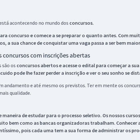
ue está acontecendo no mundo dos
concursos.
ara concurso e comece a se preparar o quanto antes. Com muita
os, a sua chance de conquistar uma vaga passa a ser bem maior
os concursos com inscrições abertas
s são os
concursos abertos e acesse o edital para começar a sua
ido pode lhe fazer perder a inscrição e ver o seu sonho se dis
 em andamento e até mesmo os previstos. Ter em mente os concurso
ais qualidade.
 maneira de estudar para o processo seletivo. Os nossos curso
uito bem como as bancas organizadoras trabalham. Conhecer a
tíssimo, pois cada uma tem a sua forma de administrar os proc