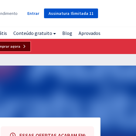
Assinatura
Ilimitada
11
endimento
Entrar
átis
Conteúdo gratuito
Blog
Aprovados
mprar agora
ESSAS OFERTAS ACABAM EM: