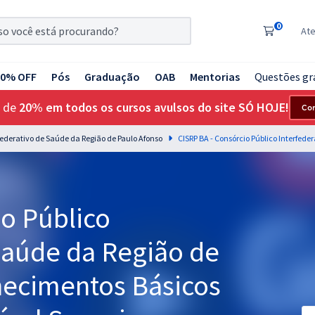
0
At
20% OFF
Pós
Graduação
OAB
Mentorias
Questões gr
 de
20% em todos os cursos avulsos do site SÓ HOJE!
Co
rfederativo de Saúde da Região de Paulo Afonso
io Público
Saúde da Região de
hecimentos Básicos