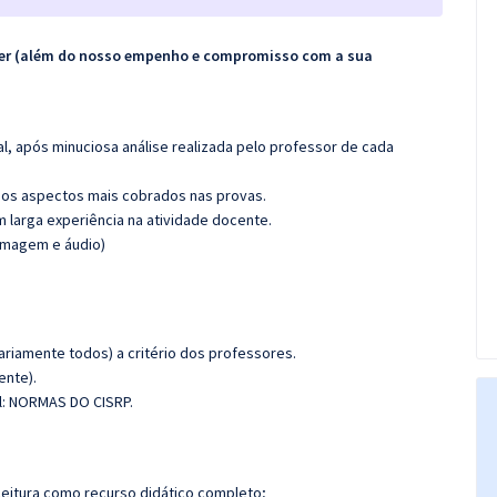
ecer (além do nosso empenho e compromisso com a sua
l, após minuciosa análise realizada pelo professor de cada
os aspectos mais cobrados nas provas.
m larga experiência na atividade docente.
(imagem e áudio)
riamente todos) a critério dos professores.
ente).
al: NORMAS DO CISRP.
leitura como recurso didático completo;