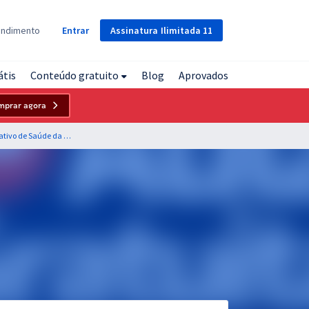
Assinatura
Ilimitada
11
endimento
Entrar
átis
Conteúdo gratuito
Blog
Aprovados
mprar agora
CISRP BA - Consórcio Público Interfederativo de Saúde da Região de Paulo Afonso - Conhecimentos Básicos para os Cargos de Nível Superior - Equipe Gran