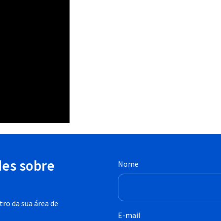
des sobre
Nome
ro da sua área de
E-mail