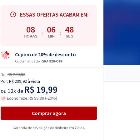
ESSAS OFERTAS ACABAM EM:
08
06
47
:
:
HORAS
MIN
SEG
Cupom de 20% de desconto
Cupom ativado:
GRAN20-OFF
De:
R$ 299,90
Por:
R$ 239,92
à vista
R$ 19,99
ou
12x de
Economize R$ 59,98 (-20%)
Comprar agora
Garantia de devolução do dinheiro em 7 dias.