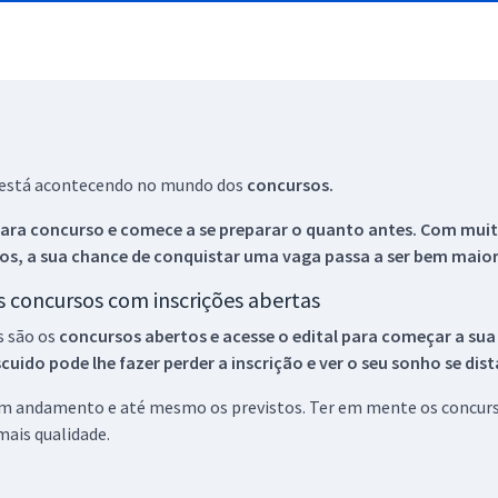
ue está acontecendo no mundo dos
concursos.
ara concurso e comece a se preparar o quanto antes. Com muita
os, a sua chance de conquistar uma vaga passa a ser bem maior
os concursos com inscrições abertas
s são os
concursos abertos e acesse o edital para começar a sua
ido pode lhe fazer perder a inscrição e ver o seu sonho se dis
 em andamento e até mesmo os previstos. Ter em mente os concurso
ais qualidade.