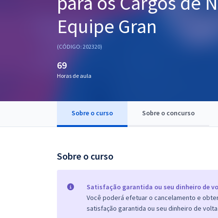
para os Cargos de N
Pós
Equipe Gran
Graduação
(CÓDIGO: 202320)
OAB
69
Mentorias
Horas de aula
Questões grátis
Sobre o curso
Sobre o concurso
Conteúdo gratuito
Blog
Sobre o curso
Aprovados
Atendimento
Satisfação garantida ou seu dinheiro de vo
Você poderá efetuar o cancelamento e obter 
satisfação garantida ou seu dinheiro de volta