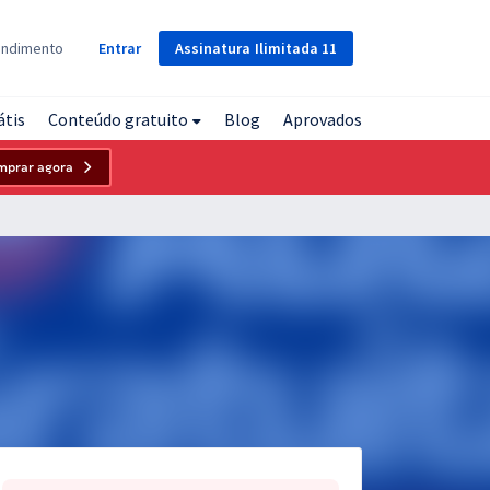
Assinatura
Ilimitada
11
endimento
Entrar
átis
Conteúdo gratuito
Blog
Aprovados
mprar agora