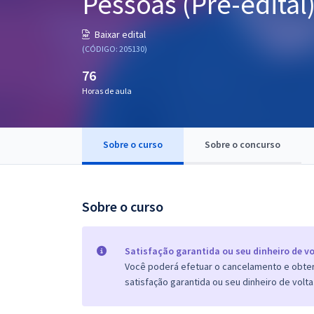
Pessoas (Pré-edital
Pós
Baixar edital
Graduação
(CÓDIGO: 205130)
76
OAB
Horas de aula
Mentorias
Sobre o curso
Sobre o concurso
Questões grátis
Conteúdo gratuito
Blog
Sobre o curso
Aprovados
Satisfação garantida ou seu dinheiro de vo
Você poderá efetuar o cancelamento e obter 
Atendimento
satisfação garantida ou seu dinheiro de volta