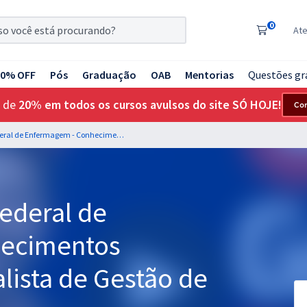
0
At
20% OFF
Pós
Graduação
OAB
Mentorias
Questões gr
 de
20% em todos os cursos avulsos do site SÓ HOJE!
Co
COFEN - Conselho Federal de Enfermagem - Conhecimentos Específicos para Analista de Gestão de Pessoas (Pré-edital)
ederal de
hecimentos
alista de Gestão de