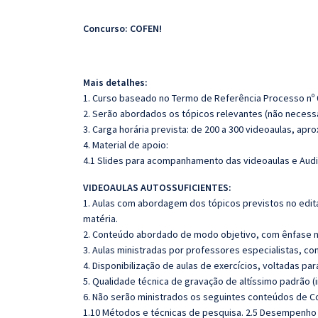
Concurso: COFEN!
Mais detalhes:
1. Curso baseado no Termo de Referência Processo nº 
2. Serão abordados os tópicos relevantes (não necessa
3. Carga horária prevista: de 200 a 300 videoaulas, ap
4. Material de apoio:
4.1 Slides para acompanhamento das videoaulas e Audi
VIDEOAULAS AUTOSSUFICIENTES:
1. Aulas com abordagem dos tópicos previstos no edita
matéria.
2. Conteúdo abordado de modo objetivo, com ênfase n
3. Aulas ministradas por professores especialistas, co
4. Disponibilização de aulas de exercícios, voltadas pa
5. Qualidade técnica de gravação de altíssimo padrão 
6. Não serão ministrados os seguintes conteúdos de 
1.10 Métodos e técnicas de pesquisa. 2.5 Desempenho e