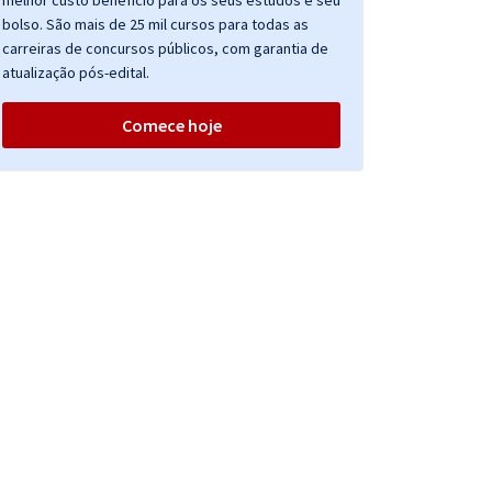
melhor custo benefício para os seus estudos e seu
bolso. São mais de 25 mil cursos para todas as
carreiras de concursos públicos, com garantia de
atualização pós-edital.
Comece hoje