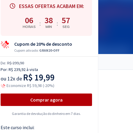
ESSAS OFERTAS ACABAM EM:
06
38
56
:
:
HORAS
MIN
SEG
Cupom de 20% de desconto
Cupom ativado:
GRAN20-OFF
De:
R$ 299,90
Por:
R$ 239,92
à vista
R$ 19,99
ou
12x de
Economize R$ 59,98 (-20%)
Comprar agora
Garantia de devolução do dinheiro em 7 dias.
Este curso inclui: