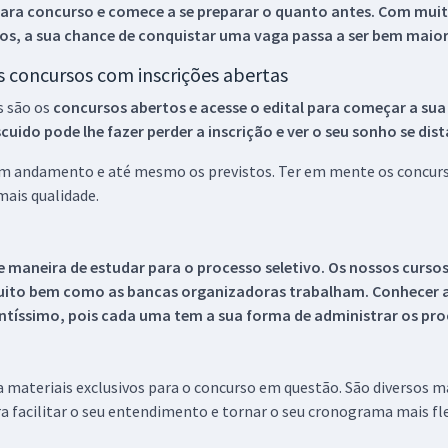
ara concurso e comece a se preparar o quanto antes. Com muita
os, a sua chance de conquistar uma vaga passa a ser bem maior
os concursos com inscrições abertas
s são os
concursos abertos e acesse o edital para começar a sua
ido pode lhe fazer perder a inscrição e ver o seu sonho se dis
 em andamento e até mesmo os previstos. Ter em mente os concurso
ais qualidade.
 maneira de estudar para o processo seletivo. Os nossos curso
uito bem como as bancas organizadoras trabalham. Conhecer a
tíssimo, pois cada uma tem a sua forma de administrar os proc
 a materiais exclusivos para o concurso em questão. São diversos 
a facilitar o seu entendimento e tornar o seu cronograma mais fle