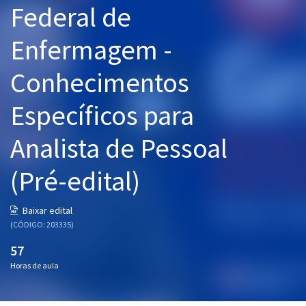
Federal de
Pós
Enfermagem -
Graduação
Conhecimentos
OAB
Específicos para
Mentorias
Analista de Pessoal
Questões grátis
Conteúdo gratuito
(Pré-edital)
Blog
Baixar edital
Aprovados
(CÓDIGO: 203335)
57
Atendimento
Horas de aula