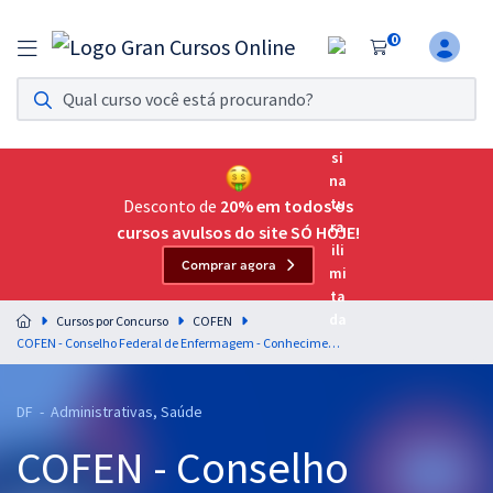
0
Assinatura Ilimitada 11
Acesso a todos os cursos. Teste grátis por 7 dias!
Assinatura OAB Até Passar
Acesso ilimitado a toda preparação para o Exame da
Desconto de
20% em todos os
Ordem, até você passar!
cursos avulsos do site SÓ HOJE!
Comprar agora
Residências Multiprofissionais
Preparação completa e intensiva para as principais
Cursos por Concurso
COFEN
residências em saúde do Brasil
COFEN - Conselho Federal de Enfermagem - Conhecimentos Específicos para Analista de Pessoal (Pré-edital)
Concursos
DF - Administrativas, Saúde
Assinatura Ilimitada
COFEN - Conselho
Cursos 20% OFF