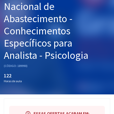
Nacional de
Pós
Abastecimento -
Graduação
Conhecimentos
OAB
Específicos para
Mentorias
Analista - Psicologia
Questões grátis
Conteúdo gratuito
(CÓDIGO: 189990)
Blog
122
Horas de aula
Aprovados
Atendimento
ESSAS OFERTAS ACABAM EM: