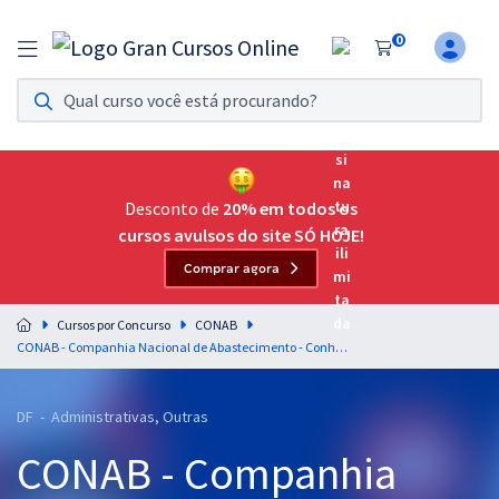
0
Assinatura Ilimitada 11
Acesso a todos os cursos. Teste grátis por 7 dias!
Assinatura OAB Até Passar
Acesso ilimitado a toda preparação para o Exame da
Desconto de
20% em todos os
Ordem, até você passar!
cursos avulsos do site SÓ HOJE!
Comprar agora
Residências Multiprofissionais
Preparação completa e intensiva para as principais
Cursos por Concurso
CONAB
residências em saúde do Brasil
CONAB - Companhia Nacional de Abastecimento - Conhecimentos Específicos para Analista - Psicologia
Concursos
DF - Administrativas, Outras
Assinatura Ilimitada
CONAB - Companhia
Cursos 20% OFF