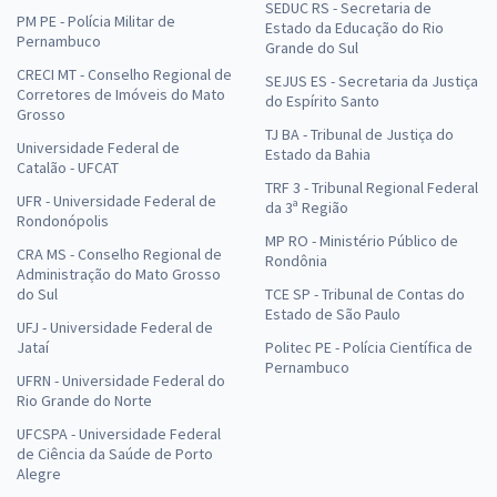
SEDUC RS - Secretaria de
PM PE - Polícia Militar de
Estado da Educação do Rio
Pernambuco
Grande do Sul
CRECI MT - Conselho Regional de
SEJUS ES - Secretaria da Justiça
Corretores de Imóveis do Mato
do Espírito Santo
Grosso
TJ BA - Tribunal de Justiça do
Universidade Federal de
Estado da Bahia
Catalão - UFCAT
TRF 3 - Tribunal Regional Federal
UFR - Universidade Federal de
da 3ª Região
Rondonópolis
MP RO - Ministério Público de
CRA MS - Conselho Regional de
Rondônia
Administração do Mato Grosso
do Sul
TCE SP - Tribunal de Contas do
Estado de São Paulo
UFJ - Universidade Federal de
Jataí
Politec PE - Polícia Científica de
Pernambuco
UFRN - Universidade Federal do
Rio Grande do Norte
UFCSPA - Universidade Federal
de Ciência da Saúde de Porto
Alegre