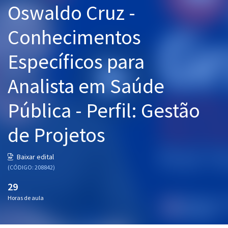
Oswaldo Cruz -
Pós
Conhecimentos
Graduação
Específicos para
OAB
Analista em Saúde
Mentorias
Pública - Perfil: Gestão
Questões grátis
Conteúdo gratuito
de Projetos
Blog
Baixar edital
Aprovados
(CÓDIGO: 208842)
29
Atendimento
Horas de aula