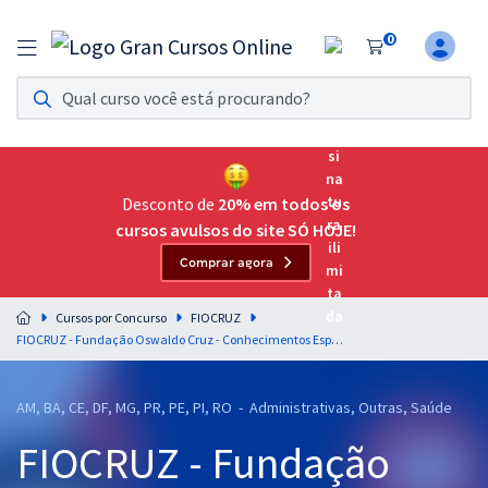
0
Assinatura Ilimitada 11
Acesso a todos os cursos. Teste grátis por 7 dias!
Assinatura OAB Até Passar
Acesso ilimitado a toda preparação para o Exame da
Desconto de
20% em todos os
Ordem, até você passar!
cursos avulsos do site SÓ HOJE!
Comprar agora
Residências Multiprofissionais
Preparação completa e intensiva para as principais
Cursos por Concurso
FIOCRUZ
residências em saúde do Brasil
FIOCRUZ - Fundação Oswaldo Cruz - Conhecimentos Específicos para Analista em Saúde Pública - Perfil: Gestão de Projetos
Concursos
AM, BA, CE, DF, MG, PR, PE, PI, RO - Administrativas, Outras, Saúde
Assinatura Ilimitada
FIOCRUZ - Fundação
Cursos 20% OFF