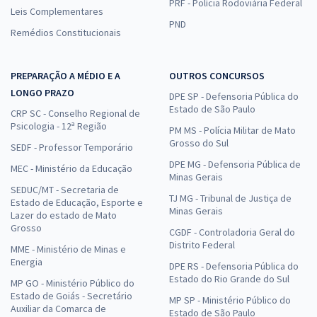
PRF - Polícia Rodoviária Federal
Leis Complementares
PND
Remédios Constitucionais
PREPARAÇÃO A MÉDIO E A
OUTROS CONCURSOS
LONGO PRAZO
DPE SP - Defensoria Pública do
Estado de São Paulo
CRP SC - Conselho Regional de
Psicologia - 12ª Região
PM MS - Polícia Militar de Mato
Grosso do Sul
SEDF - Professor Temporário
DPE MG - Defensoria Pública de
MEC - Ministério da Educação
Minas Gerais
SEDUC/MT - Secretaria de
TJ MG - Tribunal de Justiça de
Estado de Educação, Esporte e
Minas Gerais
Lazer do estado de Mato
Grosso
CGDF - Controladoria Geral do
Distrito Federal
MME - Ministério de Minas e
Energia
DPE RS - Defensoria Pública do
Estado do Rio Grande do Sul
MP GO - Ministério Público do
Estado de Goiás - Secretário
MP SP - Ministério Público do
Auxiliar da Comarca de
Estado de São Paulo