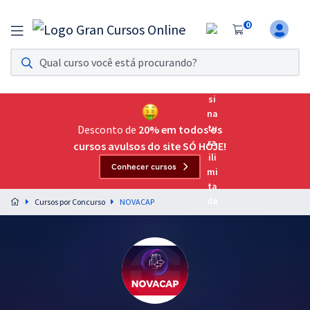
0
Assinatura Ilimitada 11
Acesso a todos os cursos. Teste grátis por 7 dias!
Assinatura OAB Até Passar
Acesso ilimitado a toda preparação para o Exame da
Desconto de
20% em todos os
Ordem, até você passar!
cursos avulsos do site SÓ HOJE!
Conhecer cursos
Residências Multiprofissionais
Preparação completa e intensiva para as principais
Cursos por Concurso
NOVACAP
residências em saúde do Brasil
Concursos
Assinatura Ilimitada
Cursos 20% OFF