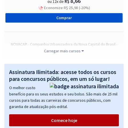
8,66
R$
ou 12x de
Economize R$ 25,98 (-20%)
Comprar
NOVACAP - Companhia Urbanizadora da Nova Capital do Brasil -
Conhecimentos Básicos e Complementares para Todos os Cargos
Carregar mais cursos
R$ 311,92
à vista
25,99
R$
ou 12x de
Assinatura Ilimitada: acesse todos os cursos
Economize R$ 77,98 (-20%)
para concursos públicos, em um só lugar!
Comprar
O melhor custo
benefício para os seus estudos e seu bolso. São mais de 25 mil
cursos para todas as carreiras de concursos públicos, com
garantia de atualização pós-edital.
NOVACAP - Companhia Urbanizadora da Nova Capital do Brasil -
Administrador
Comece hoje
R$ 399,92
à vista