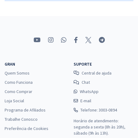
30,66
R$
ou 12x de
Economize R$ 91,98 (-20%)
Comprar
NOVACAP - Companhia Urbanizadora da Nova Capital do Brasil -
Conhecimentos Específicos para Técnico Administrativo
GRAN
SUPORTE
R$ 231,92
à vista
Quem Somos
Central de ajuda
19,33
R$
ou 12x de
Como Funciona
Chat
Economize R$ 57,98 (-20%)
Como Comprar
WhatsApp
Comprar
Loja Social
E-mail
Programa de Afiliados
Telefone: 3003-0894
Trabalhe Conosco
Horário de atendimento:
segunda a sexta (8h às 20h),
Preferência de Cookies
sábado (9h às 13h).