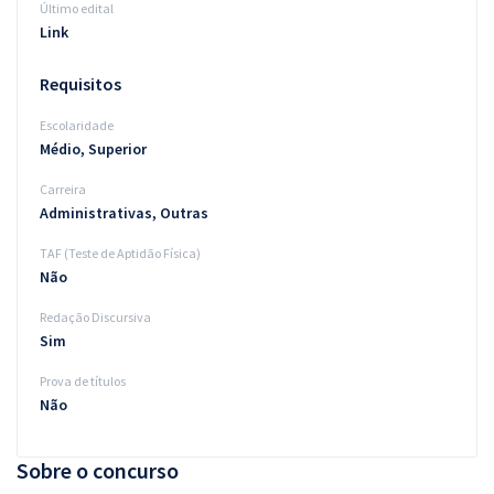
Último edital
Link
Requisitos
Escolaridade
Médio, Superior
Carreira
Administrativas, Outras
TAF (Teste de Aptidão Física)
Não
Redação Discursiva
Sim
Prova de títulos
Não
Sobre o concurso