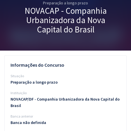
Preparação a longo prazo
Pós
NOVACAP - Companhia
Graduação
Urbanizadora da Nova
Capital do Brasil
OAB
Mentorias
Questões grátis
Informações do Concurso
Conteúdo gratuito
Situação
Preparação a longo prazo
Blog
Instituição
Aprovados
NOVACAP/DF - Companhia Urbanizadora da Nova Capital do
Brasil
Atendimento
Banca anterior
Banca não definida