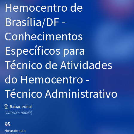
Hemocentro de
Pós
Brasília/DF -
Graduação
Conhecimentos
OAB
Específicos para
Mentorias
Técnico de Atividades
Questões grátis
Conteúdo gratuito
do Hemocentro -
Blog
Técnico Administrativo
Aprovados
Baixar edital
(CÓDIGO: 208057)
Atendimento
95
Horas de aula