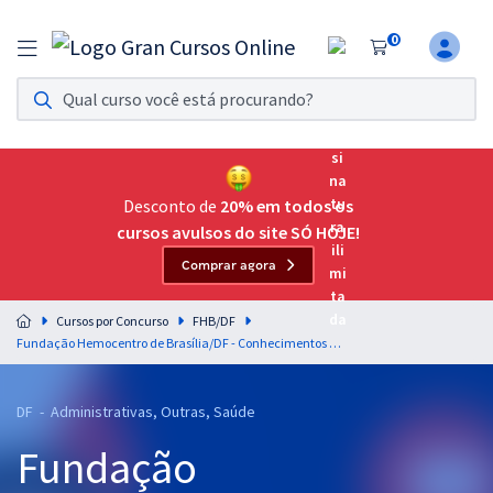
0
Assinatura Ilimitada 11
Acesso a todos os cursos. Teste grátis por 7 dias!
Assinatura OAB Até Passar
Acesso ilimitado a toda preparação para o Exame da
Desconto de
20% em todos os
Ordem, até você passar!
cursos avulsos do site SÓ HOJE!
Comprar agora
Residências Multiprofissionais
Preparação completa e intensiva para as principais
Cursos por Concurso
FHB/DF
residências em saúde do Brasil
Fundação Hemocentro de Brasília/DF - Conhecimentos Específicos para Técnico de Atividades do Hemocentro - Técnico Administrativo
Concursos
DF - Administrativas, Outras, Saúde
Assinatura Ilimitada
Fundação
Cursos 20% OFF