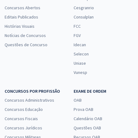
Concursos Abertos
Cesgranrio
Editais Publicados
Consulplan
Histórias Visuais
FCC
Notícias de Concursos
FGV
Questões de Concurso
Idecan
Selecon
Uniase
Vunesp
CONCURSOS POR PROFISSÃO
EXAME DE ORDEM
Concursos Administrativos
OAB
Concursos Educação
Prova OAB
Concursos Fiscais
Calendário OAB
Concursos Jurídicos
Questões OAB
Concursos Militares
Recursos OAB