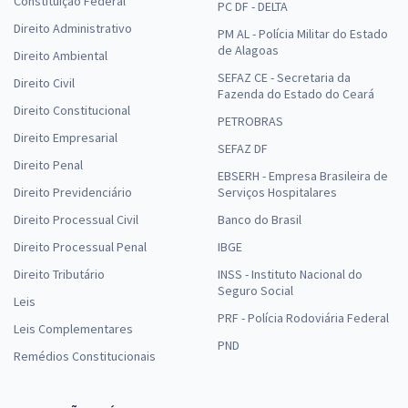
Constituição Federal
PC DF - DELTA
Direito Administrativo
PM AL - Polícia Militar do Estado
de Alagoas
Direito Ambiental
SEFAZ CE - Secretaria da
Direito Civil
Fazenda do Estado do Ceará
Direito Constitucional
PETROBRAS
Direito Empresarial
SEFAZ DF
Direito Penal
EBSERH - Empresa Brasileira de
Direito Previdenciário
Serviços Hospitalares
Direito Processual Civil
Banco do Brasil
Direito Processual Penal
IBGE
Direito Tributário
INSS - Instituto Nacional do
Seguro Social
Leis
PRF - Polícia Rodoviária Federal
Leis Complementares
PND
Remédios Constitucionais