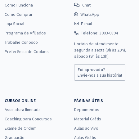
Como Funciona
Chat
Como Comprar
WhatsApp
Loja Social
E-mail
Programa de Afiliados
Telefone: 3003-0894
Trabalhe Conosco
Horário de atendimento:
segunda a sexta (8h às 20h),
Preferência de Cookies
sábado (9h às 13h).
Foi aprovado?
Envie-nos a sua história!
CURSOS ONLINE
PÁGINAS ÚTEIS
Assinatura Ilimitada
Depoimentos
Coaching para Concursos
Material Grátis
Exame de Ordem
Aulas ao Vivo
Graduação
Aulas Grátis