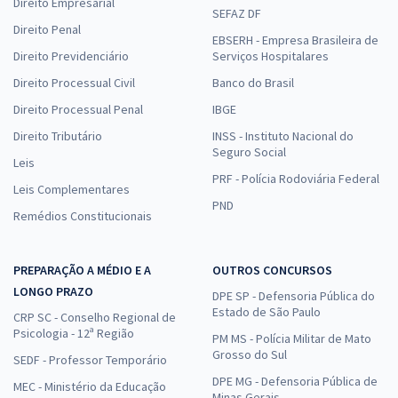
Direito Empresarial
SEFAZ DF
Direito Penal
EBSERH - Empresa Brasileira de
Direito Previdenciário
Serviços Hospitalares
Direito Processual Civil
Banco do Brasil
Direito Processual Penal
IBGE
Direito Tributário
INSS - Instituto Nacional do
Seguro Social
Leis
PRF - Polícia Rodoviária Federal
Leis Complementares
PND
Remédios Constitucionais
PREPARAÇÃO A MÉDIO E A
OUTROS CONCURSOS
LONGO PRAZO
DPE SP - Defensoria Pública do
Estado de São Paulo
CRP SC - Conselho Regional de
Psicologia - 12ª Região
PM MS - Polícia Militar de Mato
Grosso do Sul
SEDF - Professor Temporário
DPE MG - Defensoria Pública de
MEC - Ministério da Educação
Minas Gerais