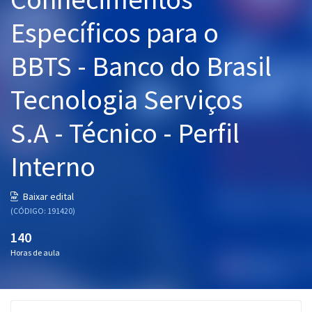
Pós
Específicos para o
Graduação
BBTS - Banco do Brasil
OAB
Tecnologia Serviços
Mentorias
S.A - Técnico - Perfil
Questões grátis
Interno
Conteúdo gratuito
Baixar edital
Blog
(CÓDIGO: 191420)
Aprovados
140
Horas de aula
Atendimento