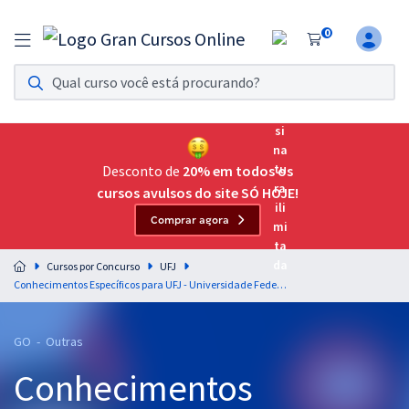
0
Assinatura Ilimitada 11
Acesso a todos os cursos. Teste grátis por 7 dias!
Assinatura OAB Até Passar
Acesso ilimitado a toda preparação para o Exame da
Desconto de
20% em todos os
Ordem, até você passar!
cursos avulsos do site SÓ HOJE!
Comprar agora
Residências Multiprofissionais
Preparação completa e intensiva para as principais
Cursos por Concurso
UFJ
residências em saúde do Brasil
Conhecimentos Específicos para UFJ - Universidade Federal de Jataí - Técnico de Laboratório/Área: Eletrônica
Concursos
GO - Outras
Assinatura Ilimitada
Conhecimentos
Cursos 20% OFF