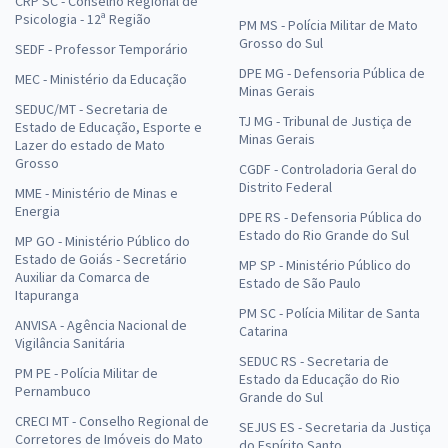
CRP SC - Conselho Regional de
Psicologia - 12ª Região
PM MS - Polícia Militar de Mato
Grosso do Sul
SEDF - Professor Temporário
DPE MG - Defensoria Pública de
MEC - Ministério da Educação
Minas Gerais
SEDUC/MT - Secretaria de
TJ MG - Tribunal de Justiça de
Estado de Educação, Esporte e
Minas Gerais
Lazer do estado de Mato
Grosso
CGDF - Controladoria Geral do
Distrito Federal
MME - Ministério de Minas e
Energia
DPE RS - Defensoria Pública do
Estado do Rio Grande do Sul
MP GO - Ministério Público do
Estado de Goiás - Secretário
MP SP - Ministério Público do
Auxiliar da Comarca de
Estado de São Paulo
Itapuranga
PM SC - Polícia Militar de Santa
ANVISA - Agência Nacional de
Catarina
Vigilância Sanitária
SEDUC RS - Secretaria de
PM PE - Polícia Militar de
Estado da Educação do Rio
Pernambuco
Grande do Sul
CRECI MT - Conselho Regional de
SEJUS ES - Secretaria da Justiça
Corretores de Imóveis do Mato
do Espírito Santo