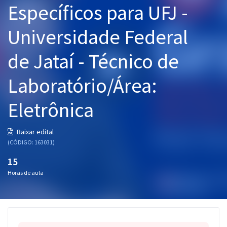
Específicos para UFJ -
Pós
Universidade Federal
Graduação
de Jataí - Técnico de
OAB
Laboratório/Área:
Mentorias
Eletrônica
Questões grátis
Conteúdo gratuito
Baixar edital
(CÓDIGO: 163031)
Blog
15
Aprovados
Horas de aula
Atendimento