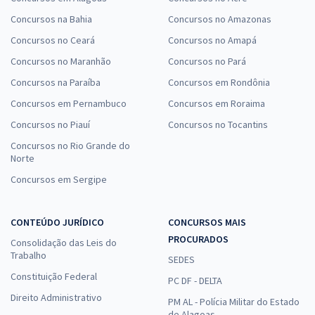
Concursos na Bahia
Concursos no Amazonas
Concursos no Ceará
Concursos no Amapá
Concursos no Maranhão
Concursos no Pará
Concursos na Paraíba
Concursos em Rondônia
Concursos em Pernambuco
Concursos em Roraima
Concursos no Piauí
Concursos no Tocantins
Concursos no Rio Grande do
Norte
Concursos em Sergipe
CONTEÚDO JURÍDICO
CONCURSOS MAIS
PROCURADOS
Consolidação das Leis do
Trabalho
SEDES
Constituição Federal
PC DF - DELTA
Direito Administrativo
PM AL - Polícia Militar do Estado
de Alagoas