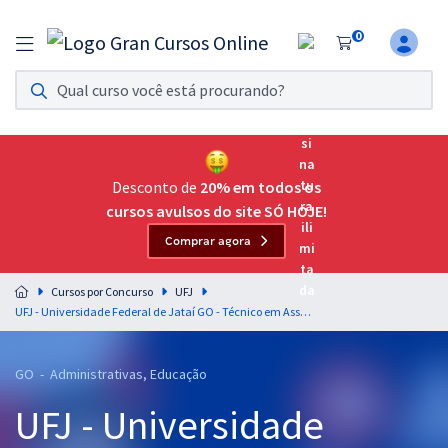
0
Assinatura Ilimitada 11
Acesso a todos os cursos. Teste grátis por 7 dias!
Assinatura OAB Até Passar
Acesso ilimitado a toda preparação para o Exame da
Desconto de
20% em todos os
Ordem, até você passar!
cursos avulsos do site SÓ HOJE!
Comprar agora
Residências Multiprofissionais
Preparação completa e intensiva para as principais
Cursos por Concurso
UFJ
residências em saúde do Brasil
UFJ - Universidade Federal de Jataí GO - Técnico em Assuntos Educacionais
Concursos
GO - Administrativas, Educação
Assinatura Ilimitada
UFJ - Universidade
Cursos 20% OFF