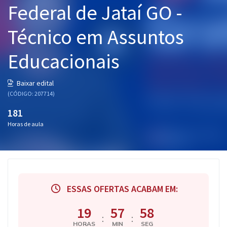
Federal de Jataí GO -
Pós
Técnico em Assuntos
Graduação
Educacionais
OAB
Mentorias
Baixar edital
(CÓDIGO: 207714)
Questões grátis
181
Horas de aula
Conteúdo gratuito
Blog
Aprovados
ESSAS OFERTAS ACABAM EM:
Atendimento
19
57
57
:
:
HORAS
MIN
SEG