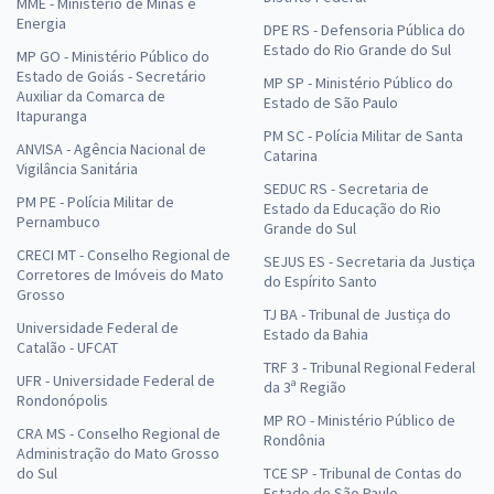
MME - Ministério de Minas e
Energia
DPE RS - Defensoria Pública do
Estado do Rio Grande do Sul
MP GO - Ministério Público do
Estado de Goiás - Secretário
MP SP - Ministério Público do
Auxiliar da Comarca de
Estado de São Paulo
Itapuranga
PM SC - Polícia Militar de Santa
ANVISA - Agência Nacional de
Catarina
Vigilância Sanitária
SEDUC RS - Secretaria de
PM PE - Polícia Militar de
Estado da Educação do Rio
Pernambuco
Grande do Sul
CRECI MT - Conselho Regional de
SEJUS ES - Secretaria da Justiça
Corretores de Imóveis do Mato
do Espírito Santo
Grosso
TJ BA - Tribunal de Justiça do
Universidade Federal de
Estado da Bahia
Catalão - UFCAT
TRF 3 - Tribunal Regional Federal
UFR - Universidade Federal de
da 3ª Região
Rondonópolis
MP RO - Ministério Público de
CRA MS - Conselho Regional de
Rondônia
Administração do Mato Grosso
do Sul
TCE SP - Tribunal de Contas do
Estado de São Paulo