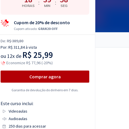
:
:
HORAS
MIN
SEG
Cupom de 20% de desconto
Cupom ativado:
GRAN20-OFF
De:
R$ 389,80
Por:
R$ 311,84
à vista
R$ 25,99
ou
12x de
Economize R$ 77,96 (-20%)
Comprar agora
Garantia de devolução do dinheiro em 7 dias.
Este curso inclui:
Videoaulas
Audioaulas
250 dias para acessar