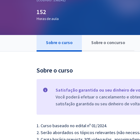
Pós
152
Graduação
Horas de aula
OAB
Sobre o curso
Sobre o concurso
Mentorias
Questões grátis
Sobre o curso
Conteúdo gratuito
Blog
Satisfação garantida ou seu dinheiro de vo
Você poderá efetuar o cancelamento e obter 
Aprovados
satisfação garantida ou seu dinheiro de volta
Atendimento
1. Curso baseado no edital nº 01/2024.
2. Serão abordados os tópicos relevantes (não necessa
3. Carga horária prevista: 305 videoaulas, aproximadam