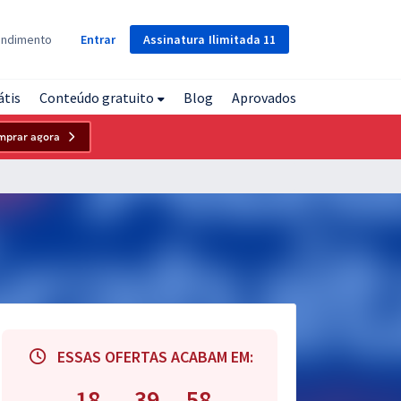
Assinatura
Ilimitada
11
endimento
Entrar
átis
Conteúdo gratuito
Blog
Aprovados
mprar agora
ESSAS OFERTAS ACABAM EM:
18
39
57