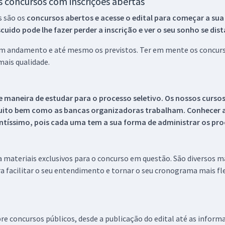
os concursos com inscrições abertas
s são os
concursos abertos e acesse o edital para começar a sua
ido pode lhe fazer perder a inscrição e ver o seu sonho se dis
 em andamento e até mesmo os previstos. Ter em mente os concurso
ais qualidade.
 maneira de estudar para o processo seletivo. Os nossos curso
uito bem como as bancas organizadoras trabalham. Conhecer a
tíssimo, pois cada uma tem a sua forma de administrar os proc
 a materiais exclusivos para o concurso em questão. São diversos 
a facilitar o seu entendimento e tornar o seu cronograma mais fle
re concursos públicos, desde a publicação do edital até as inform