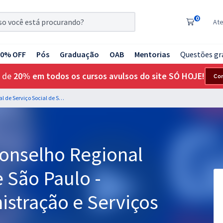
0
At
20% OFF
Pós
Graduação
OAB
Mentorias
Questões gr
 de
20% em todos os cursos avulsos do site SÓ HOJE!
Co
CRESS 9ª Região - Conselho Regional de Serviço Social de São Paulo - Assistente de Administração e Serviços
Conselho Regional
e São Paulo -
istração e Serviços