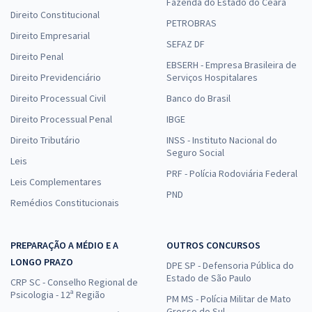
Fazenda do Estado do Ceará
Direito Constitucional
PETROBRAS
Direito Empresarial
SEFAZ DF
Direito Penal
EBSERH - Empresa Brasileira de
Direito Previdenciário
Serviços Hospitalares
Direito Processual Civil
Banco do Brasil
Direito Processual Penal
IBGE
Direito Tributário
INSS - Instituto Nacional do
Seguro Social
Leis
PRF - Polícia Rodoviária Federal
Leis Complementares
PND
Remédios Constitucionais
PREPARAÇÃO A MÉDIO E A
OUTROS CONCURSOS
LONGO PRAZO
DPE SP - Defensoria Pública do
Estado de São Paulo
CRP SC - Conselho Regional de
Psicologia - 12ª Região
PM MS - Polícia Militar de Mato
Grosso do Sul