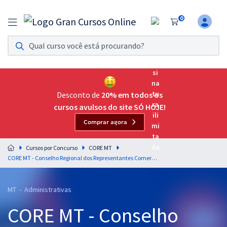
0
Assinatura Ilimitada 11
Acesso a todos os cursos. Teste grátis por 7 dias!
Assinatura OAB Até Passar
Acesso ilimitado a toda preparação para o Exame da
Desconto de
20% em todos os
Ordem, até você passar!
cursos avulsos do site SÓ HOJE!
Comprar agora
Residências Multiprofissionais
Preparação completa e intensiva para as principais
Cursos por Concurso
CORE MT
residências em saúde do Brasil
CORE MT - Conselho Regional dos Representantes Comerciais no Estado do Mato Grosso - Conhecimentos Específicos para o Cargo de Contador
Concursos
MT - Administrativas
Assinatura Ilimitada
CORE MT - Conselho
Cursos 20% OFF