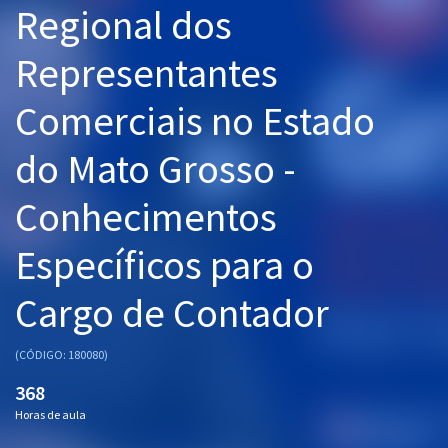
Regional dos
Pós
Representantes
Graduação
Comerciais no Estado
OAB
do Mato Grosso -
Mentorias
Conhecimentos
Questões grátis
Conteúdo gratuito
Específicos para o
Blog
Cargo de Contador
Aprovados
(CÓDIGO: 180080)
Atendimento
368
Horas de aula