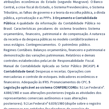
atribuições econômicas do Estado (segundo Musgrave). O Banco
Central, a crise fiscal do Estado, o Sistema Previdenciário, o Sistema
Tributário, as falhas de governo e a teoria da escolha pública, a dívida
pública, a privatização e as PPPs.
3 Orçamento e Contabilidade
Pública:
A qualidade da informação da Contabilidade Pública no
Brasil. Características peculiares do sistema brasileiro. Sistema
orçamentário, financeiro, patrimonial e de compensação. A natureza
da receita e da despesa públicas no modelo contábil brasileiro e
seus estágios. Contingenciamentos. O patrimônio público.
Regimes Contábeis. Balanços orçamentário, financeiro e patrimonial e
demonstração das variações patrimoniais. Relatórios e demais
controles estabelecidos pela Lei de Responsabilidade Fiscal.
Manual de Contabilidade Aplicada ao Setor Público (MCASP).
4
Contabilidade Geral:
Despesas e receitas. Operações com
mercadorias e controle de estoques. Indicadores econômicos e
financeiros. Adequação às IFRS. Pronunciamentos do CPC.
5
Legislação aplicável ao sistema CONFERE/COREs:
9.1 Lei Federal nº.
4.886/1965 e suas alterações posteriores (regula as atividades dos
representantes comerciais autônomos e suas alterações
posteriores). 9.2 Lei Federal nº 6.839/1980 (dispõe sobre o registro
de empresas nas entidades fiscalizadoras do exercício de