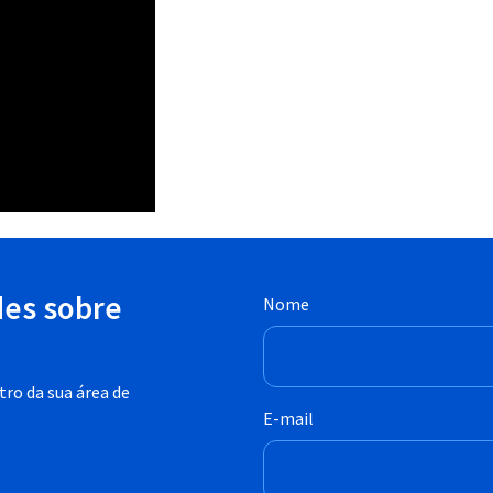
des sobre
Nome
ro da sua área de
E-mail