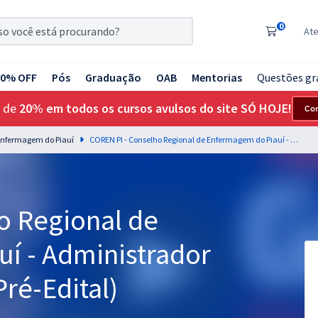
0
At
20% OFF
Pós
Graduação
OAB
Mentorias
Questões gr
 de
20% em todos os cursos avulsos do site SÓ HOJE!
Co
 Enfermagem do Piauí
COREN PI - Conselho Regional de Enfermagem do Piauí - Administrador (Módulo Especial) (Pré-Edital)
o Regional de
í - Administrador
Pré-Edital)