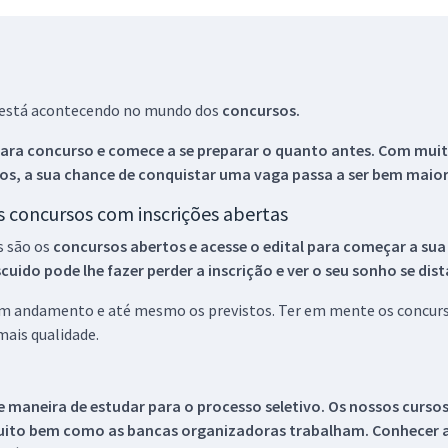
ue está acontecendo no mundo dos
concursos.
ara concurso e comece a se preparar o quanto antes. Com muita
os, a sua chance de conquistar uma vaga passa a ser bem maior
os concursos com inscrições abertas
s são os
concursos abertos e acesse o edital para começar a sua
ido pode lhe fazer perder a inscrição e ver o seu sonho se dis
 em andamento e até mesmo os previstos. Ter em mente os concurso
ais qualidade.
 maneira de estudar para o processo seletivo. Os nossos curso
uito bem como as bancas organizadoras trabalham. Conhecer a