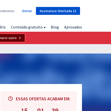
Assinatura
Ilimitada
11
endimento
Entrar
átis
Conteúdo gratuito
Blog
Aprovados
mprar agora
ESSAS OFERTAS ACABAM EM:
15
01
38