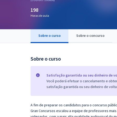
Pós
198
Graduação
Horas de aula
OAB
Sobre o curso
Sobre o concurso
Mentorias
Questões grátis
Sobre o curso
Conteúdo gratuito
Blog
Satisfação garantida ou seu dinheiro de vo
Você poderá efetuar o cancelamento e obter 
Aprovados
satisfação garantida ou seu dinheiro de volta
Atendimento
A fim de preparar os candidatos para o concurso públi
Gran Concursos escalou a equipe de professores mais 
videoaulas, com a mais alta qualidade audiovisual do