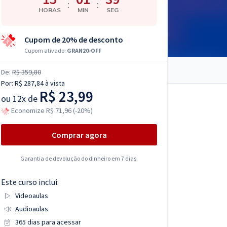
:
:
HORAS
MIN
SEG
Cupom de 20% de desconto
Cupom ativado:
GRAN20-OFF
De:
R$ 359,80
Por:
R$ 287,84
à vista
R$ 23,99
ou
12x de
Economize R$ 71,96 (-20%)
Comprar agora
Garantia de devolução do dinheiro em 7 dias.
Este curso inclui:
Videoaulas
Audioaulas
365 dias para acessar