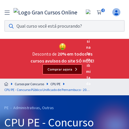
0
Assinatura Ilimitada 11
Acesso a todos os cursos. Teste grátis por 7 dias!
Assinatura OAB Até Passar
Acesso ilimitado a toda preparação para o Exame da
Desconto de
20% em todos os
Ordem, até você passar!
cursos avulsos do site SÓ HOJE!
Comprar agora
Residências Multiprofissionais
Preparação completa e intensiva para as principais
Cursos por Concurso
CPU PE
residências em saúde do Brasil
CPU PE - Concurso Público Unificado de Pernambuco - 20A Analista em Gestão Ambiental – Especialidade: Ciências Contábeis (Módulo Especial)
Concursos
PE - Administrativas, Outras
Assinatura Ilimitada
CPU PE - Concurso
Cursos 20% OFF