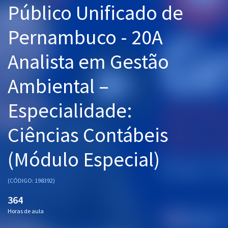
Público Unificado de
Pós
Pernambuco - 20A
Graduação
Analista em Gestão
OAB
Ambiental –
Mentorias
Especialidade:
Questões grátis
Conteúdo gratuito
Ciências Contábeis
Blog
(Módulo Especial)
Aprovados
(CÓDIGO: 198392)
Atendimento
364
Horas de aula